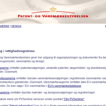
EMÆRKE
|
DESIGN
g i rettighedsregistrene
 og Varemærkestyrelsen giver her adgang til sagsoplysninger og dokumenter fra d
 brugsmodel, varemærke og design.
sagerne
omfatter patentansøgninger, udstedte patenter, lægemiddel- og plantebeskyt
de i Danmark.
rkesagerne
omfatter danske varemærkeansøgninger, registrerede varemærker samt
rotokollen) gældende i Danmark. Varemærkesagerne omfatter ikke EU-varemærke
ker. Du kan søge i EU-varemærker i
EU's varemærkedatabase
.
sagerne
omfatter danske mønster- og designansøgninger og registreringer.
læse mere om PVSonline servicen under punktet
"Om PVSonline"
.
punktet
"Aktuel information"
kan du bl.a. finde generel information om opdatering af 