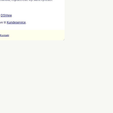
w
DSView
.
e til
Kundeservice
.
Kontakt