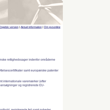
Engelsk version
|
Aktuel information
|
Om pvsonline
anske rettighedssager indenfor områderne
telsescertifikater samt europæiske patenter
 internationale varemærker (efter
ansøgninger og registrerede EU-
indhold, registrerede fejl samt nyheder.