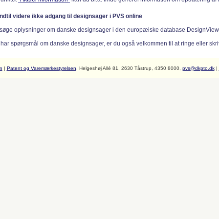
indtil videre ikke adgang til designsager i PVS online
søge oplysninger om danske designsager i den europæiske database DesignVie
 har spørgsmål om danske designsager, er du også velkommen til at ringe eller skriv
n
|
Patent og Varemærkestyrelsen
, Helgeshøj Allé 81, 2630 Tåstrup, 4350 8000,
pvs@dkpto.dk
|