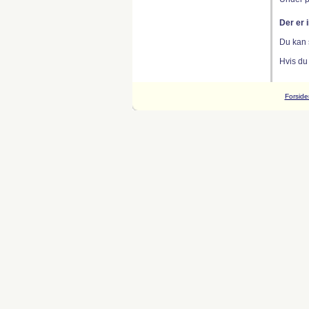
Der er 
Du kan 
Hvis du
Forside