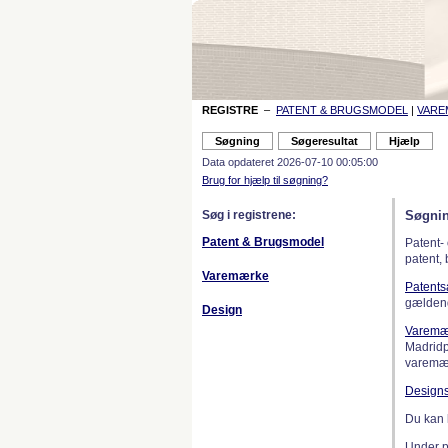
REGISTRE
–
PATENT & BRUGSMODEL
|
VAR
Data opdateret 2026-07-10 00:05:00
Brug for hjælp til søgning?
Søg i registrene:
Søgnin
Patent & Brugsmodel
Patent-
patent,
Varemærke
Patent
gælden
Design
Varemæ
Madridp
varemær
Design
Du kan 
Under 