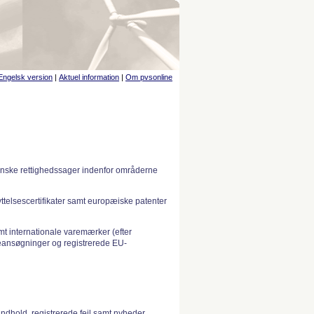
Engelsk version
|
Aktuel information
|
Om pvsonline
anske rettighedssager indenfor områderne
telsescertifikater samt europæiske patenter
 internationale varemærker (efter
ansøgninger og registrerede EU-
indhold, registrerede fejl samt nyheder.