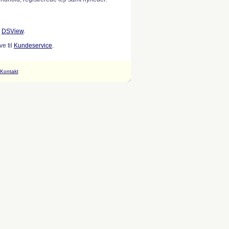
w
DSView
.
e til
Kundeservice
.
Kontakt