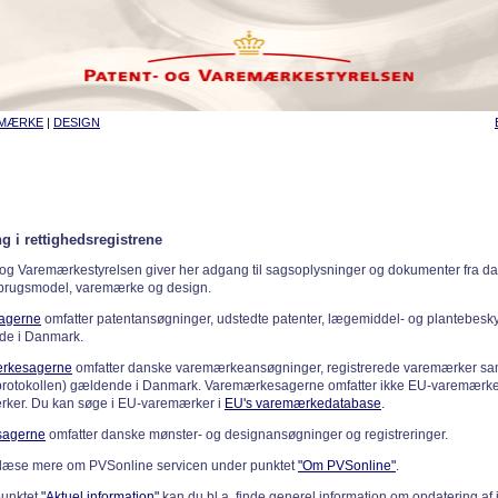
EMÆRKE
|
DESIGN
g i rettighedsregistrene
 og Varemærkestyrelsen giver her adgang til sagsoplysninger og dokumenter fra d
 brugsmodel, varemærke og design.
sagerne
omfatter patentansøgninger, udstedte patenter, lægemiddel- og plantebeskyt
de i Danmark.
rkesagerne
omfatter danske varemærkeansøgninger, registrerede varemærker samt
rotokollen) gældende i Danmark. Varemærkesagerne omfatter ikke EU-varemærke
ker. Du kan søge i EU-varemærker i
EU's varemærkedatabase
.
sagerne
omfatter danske mønster- og designansøgninger og registreringer.
læse mere om PVSonline servicen under punktet
"Om PVSonline"
.
punktet
"Aktuel information"
kan du bl.a. finde generel information om opdatering af 