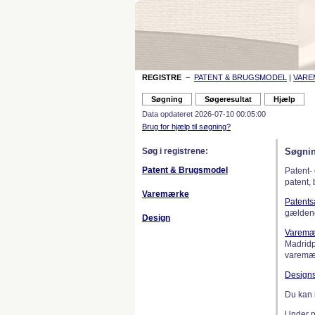
REGISTRE
–
PATENT & BRUGSMODEL
|
VAR
Data opdateret 2026-07-10 00:05:00
Brug for hjælp til søgning?
Søg i registrene:
Søgnin
Patent & Brugsmodel
Patent-
patent,
Varemærke
Patent
gælden
Design
Varemæ
Madridp
varemær
Design
Du kan 
Under 