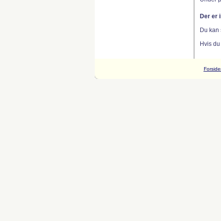
Der er 
Du kan 
Hvis du
Forside