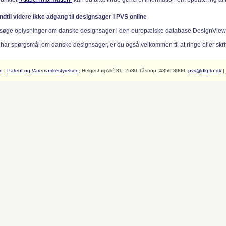
indtil videre ikke adgang til designsager i PVS online
søge oplysninger om danske designsager i den europæiske database DesignVie
 har spørgsmål om danske designsager, er du også velkommen til at ringe eller skriv
n
|
Patent og Varemærkestyrelsen
, Helgeshøj Allé 81, 2630 Tåstrup, 4350 8000,
pvs@dkpto.dk
|