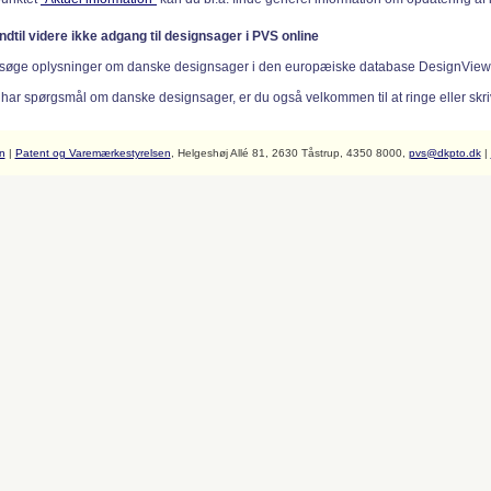
indtil videre ikke adgang til designsager i PVS online
søge oplysninger om danske designsager i den europæiske database DesignVie
 har spørgsmål om danske designsager, er du også velkommen til at ringe eller skriv
n
|
Patent og Varemærkestyrelsen
, Helgeshøj Allé 81, 2630 Tåstrup, 4350 8000,
pvs@dkpto.dk
|