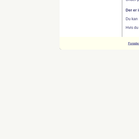
Der er 
Du kan 
Hvis du
Forside