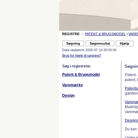
REGISTRE
–
PATENT & BRUGSMODEL
|
VAR
Data opdateret 2026-07-10 00:05:00
Brug for hjælp til søgning?
Søg i registrene:
Søgnin
Patent & Brugsmodel
Patent-
patent,
Varemærke
Patent
gælden
Design
Varemæ
Madridp
varemær
Design
Du kan 
Under 