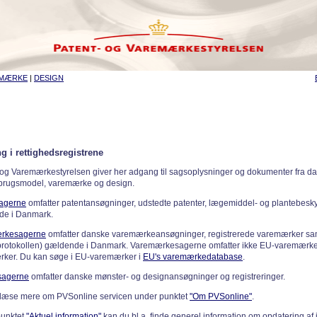
EMÆRKE
|
DESIGN
g i rettighedsregistrene
 og Varemærkestyrelsen giver her adgang til sagsoplysninger og dokumenter fra d
 brugsmodel, varemærke og design.
sagerne
omfatter patentansøgninger, udstedte patenter, lægemiddel- og plantebeskyt
de i Danmark.
rkesagerne
omfatter danske varemærkeansøgninger, registrerede varemærker samt
rotokollen) gældende i Danmark. Varemærkesagerne omfatter ikke EU-varemærke
ker. Du kan søge i EU-varemærker i
EU's varemærkedatabase
.
sagerne
omfatter danske mønster- og designansøgninger og registreringer.
læse mere om PVSonline servicen under punktet
"Om PVSonline"
.
punktet
"Aktuel information"
kan du bl.a. finde generel information om opdatering af 