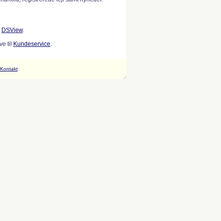
w
DSView
.
e til
Kundeservice
.
Kontakt