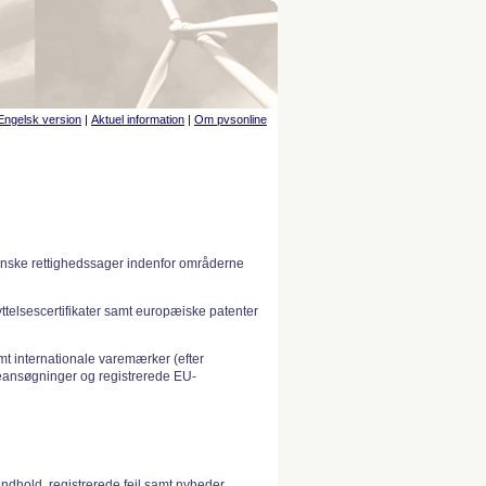
Engelsk version
|
Aktuel information
|
Om pvsonline
anske rettighedssager indenfor områderne
telsescertifikater samt europæiske patenter
 internationale varemærker (efter
ansøgninger og registrerede EU-
indhold, registrerede fejl samt nyheder.