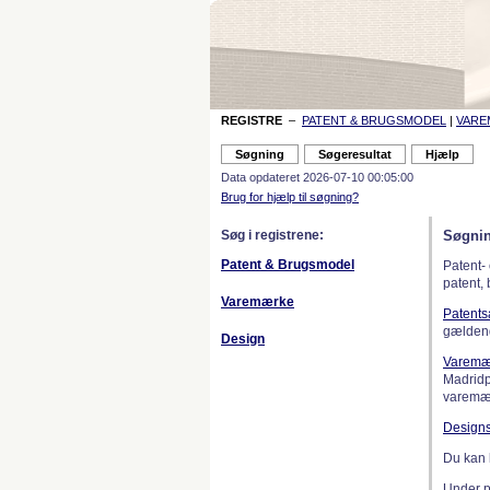
REGISTRE
–
PATENT & BRUGSMODEL
|
VAR
Data opdateret 2026-07-10 00:05:00
Brug for hjælp til søgning?
Søg i registrene:
Søgnin
Patent & Brugsmodel
Patent-
patent,
Varemærke
Patent
gælden
Design
Varemæ
Madridp
varemær
Design
Du kan 
Under 