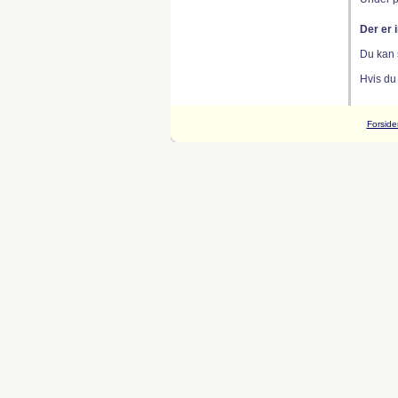
Der er 
Du kan 
Hvis du
Forside