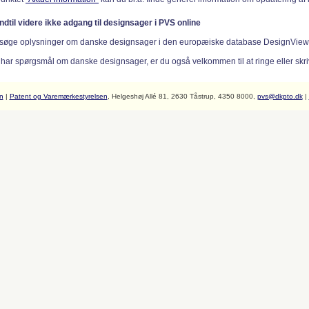
indtil videre ikke adgang til designsager i PVS online
søge oplysninger om danske designsager i den europæiske database DesignVie
 har spørgsmål om danske designsager, er du også velkommen til at ringe eller skriv
n
|
Patent og Varemærkestyrelsen
, Helgeshøj Allé 81, 2630 Tåstrup, 4350 8000,
pvs@dkpto.dk
|