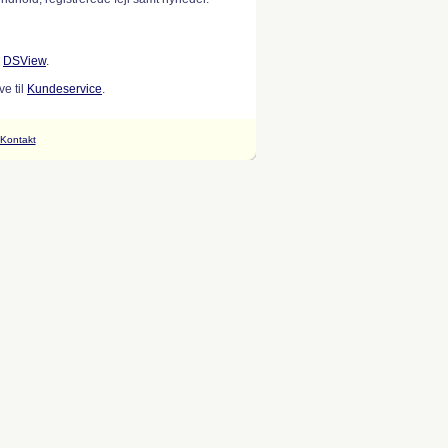
w
DSView
.
e til
Kundeservice
.
Kontakt