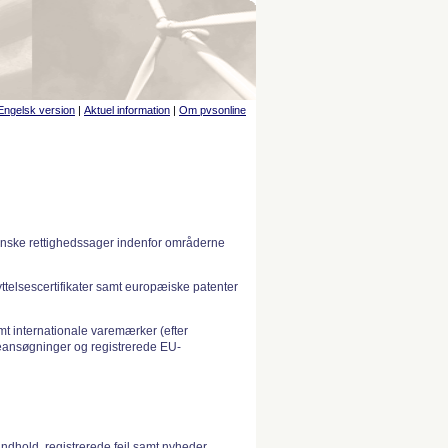
Engelsk version
|
Aktuel information
|
Om pvsonline
anske rettighedssager indenfor områderne
telsescertifikater samt europæiske patenter
 internationale varemærker (efter
ansøgninger og registrerede EU-
indhold, registrerede fejl samt nyheder.