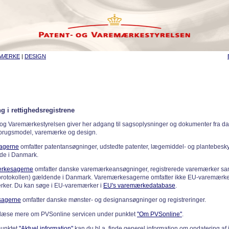
EMÆRKE
|
DESIGN
g i rettighedsregistrene
 og Varemærkestyrelsen giver her adgang til sagsoplysninger og dokumenter fra d
 brugsmodel, varemærke og design.
sagerne
omfatter patentansøgninger, udstedte patenter, lægemiddel- og plantebeskyt
de i Danmark.
rkesagerne
omfatter danske varemærkeansøgninger, registrerede varemærker samt
rotokollen) gældende i Danmark. Varemærkesagerne omfatter ikke EU-varemærke
ker. Du kan søge i EU-varemærker i
EU's varemærkedatabase
.
sagerne
omfatter danske mønster- og designansøgninger og registreringer.
læse mere om PVSonline servicen under punktet
"Om PVSonline"
.
punktet
"Aktuel information"
kan du bl.a. finde generel information om opdatering af 