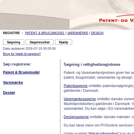
REGISTRE
–
PATENT & BRUGSMODEL
|
VAREMÆRKE
|
DESIGN
Data opdateret 2026-07-10 00:05:00
Brug for hjælp til søgning?
Søg i registrene:
Søgning i rettighedsregistrene
Patent & Brugsmodel
Patent- og Varemærkestyrelsen giver her a
patent, brugsmodel, varemærke og design.
Varemærke
Patentsagerne
omfatter patentansøgninger,
gældende i Danmark.
Design
Varemærkesagerne
omfatter danske varemæ
Madridprotokollen) gældende i Danmark. 
varemærker. Du kan søge i EU-varemærker
Designsagerne
omfatter danske mønster- o
Du kan læse mere om PVSonline servicen 
Under punktet
"Aktuel information"
kan du bl