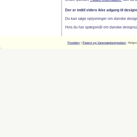
Der er indtil videre ikke adgang til desig
Du kan søge oplysninger om danske desig
Hvis du har spørgsmål om danske designsager
Forsiden
|
Patent og Varemærkestyrelsen
, Helge