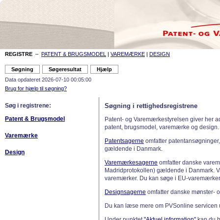
REGISTRE
–
PATENT & BRUGSMODEL
|
VAREMÆRKE
|
DESIGN
Data opdateret 2026-07-10 00:05:00
Brug for hjælp til søgning?
Søg i registrene:
Søgning i rettighedsregistrene
Patent & Brugsmodel
Patent- og Varemærkestyrelsen giver her a
patent, brugsmodel, varemærke og design.
Varemærke
Patentsagerne
omfatter patentansøgninger,
gældende i Danmark.
Design
Varemærkesagerne
omfatter danske varemæ
Madridprotokollen) gældende i Danmark. 
varemærker. Du kan søge i EU-varemærker
Designsagerne
omfatter danske mønster- o
Du kan læse mere om PVSonline servicen 
Under punktet
"Aktuel information"
kan du bl