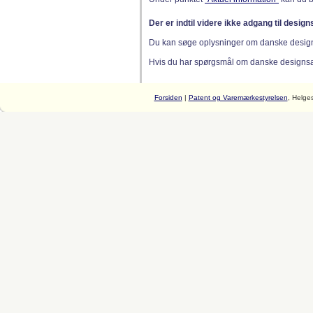
Der er indtil videre ikke adgang til desig
Du kan søge oplysninger om danske desig
Hvis du har spørgsmål om danske designsager
Forsiden
|
Patent og Varemærkestyrelsen
, Helge