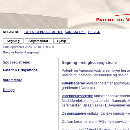
REGISTRE
–
PATENT & BRUGSMODEL
|
VAREMÆRKE
|
DESIGN
Data opdateret 2026-07-10 00:05:00
Brug for hjælp til søgning?
Søg i registrene:
Søgning i rettighedsregistrene
Patent & Brugsmodel
Patent- og Varemærkestyrelsen giver her a
patent, brugsmodel, varemærke og design.
Varemærke
Patentsagerne
omfatter patentansøgninger,
gældende i Danmark.
Design
Varemærkesagerne
omfatter danske varemæ
Madridprotokollen) gældende i Danmark. 
varemærker. Du kan søge i EU-varemærker
Designsagerne
omfatter danske mønster- o
Du kan læse mere om PVSonline servicen 
Under punktet
"Aktuel information"
kan du bl