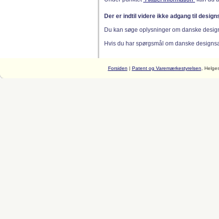
Der er indtil videre ikke adgang til desig
Du kan søge oplysninger om danske desig
Hvis du har spørgsmål om danske designsager
Forsiden
|
Patent og Varemærkestyrelsen
, Helge