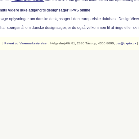
indtil videre ikke adgang til designsager i PVS online
søge oplysninger om danske designsager i den europæiske database DesignVie
 har spørgsmål om danske designsager, er du også velkommen til at ringe eller skriv
n
|
Patent og Varemærkestyrelsen
, Helgeshøj Allé 81, 2630 Tåstrup, 4350 8000,
pvs@dkpto.dk
|