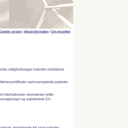
Engelsk version
|
Aktuel information
|
Om pvsonline
anske rettighedssager indenfor områderne
telsescertifikater samt europæiske patenter
 internationale varemærker (efter
ansøgninger og registrerede EU-
indhold, registrerede fejl samt nyheder.