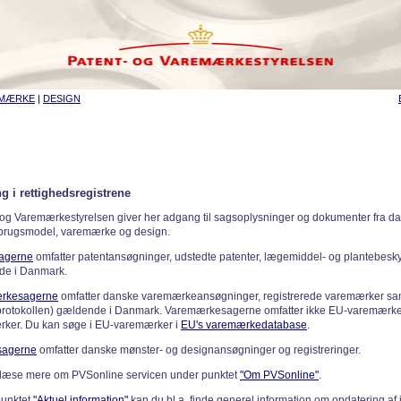
EMÆRKE
|
DESIGN
g i rettighedsregistrene
 og Varemærkestyrelsen giver her adgang til sagsoplysninger og dokumenter fra d
 brugsmodel, varemærke og design.
sagerne
omfatter patentansøgninger, udstedte patenter, lægemiddel- og plantebeskyt
de i Danmark.
rkesagerne
omfatter danske varemærkeansøgninger, registrerede varemærker samt
rotokollen) gældende i Danmark. Varemærkesagerne omfatter ikke EU-varemærke
ker. Du kan søge i EU-varemærker i
EU's varemærkedatabase
.
sagerne
omfatter danske mønster- og designansøgninger og registreringer.
læse mere om PVSonline servicen under punktet
"Om PVSonline"
.
punktet
"Aktuel information"
kan du bl.a. finde generel information om opdatering af 