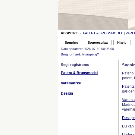
REGISTRE
–
PATENT & BRUGSMODEL
|
VAR
Data opdateret 2026-07-10 00:05:00
Brug for hjælp til søgning?
Søg i registrene:
Søgnin
Patent & Brugsmodel
Patent-
patent,
Varemærke
Patent
gælden
Design
Varemæ
Madridp
varemær
Design
Du kan 
Under 