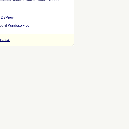
w
DSView
.
e til
Kundeservice
.
Kontakt