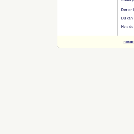
Der er 
Du kan 
Hvis du
Forside