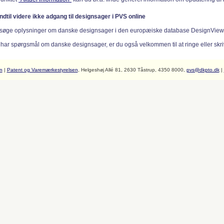
indtil videre ikke adgang til designsager i PVS online
søge oplysninger om danske designsager i den europæiske database DesignVie
 har spørgsmål om danske designsager, er du også velkommen til at ringe eller skriv
n
|
Patent og Varemærkestyrelsen
, Helgeshøj Allé 81, 2630 Tåstrup, 4350 8000,
pvs@dkpto.dk
|