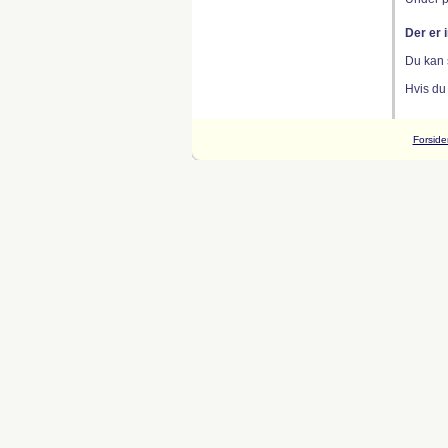
Der er 
Du kan 
Hvis du
Forside