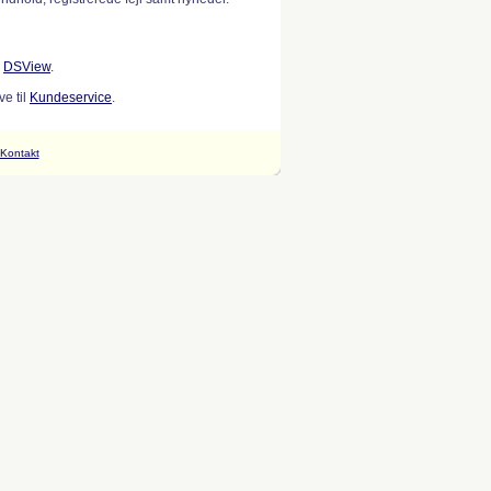
w
DSView
.
e til
Kundeservice
.
Kontakt