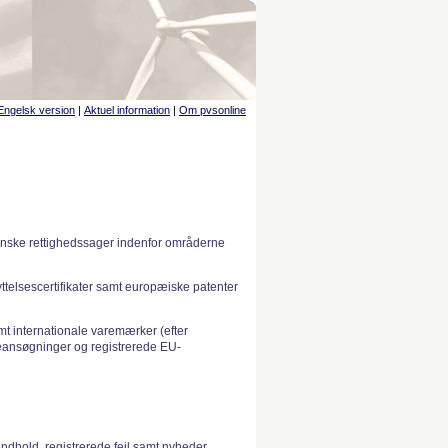
Engelsk version
|
Aktuel information
|
Om pvsonline
anske rettighedssager indenfor områderne
telsescertifikater samt europæiske patenter
 internationale varemærker (efter
ansøgninger og registrerede EU-
indhold, registrerede fejl samt nyheder.