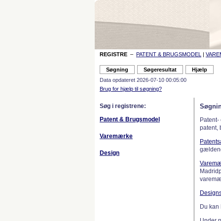
REGISTRE
–
PATENT & BRUGSMODEL
|
VAR
Data opdateret 2026-07-10 00:05:00
Brug for hjælp til søgning?
Søg i registrene:
Søgnin
Patent & Brugsmodel
Patent-
patent,
Varemærke
Patent
gælden
Design
Varemæ
Madridp
varemær
Design
Du kan 
Under 