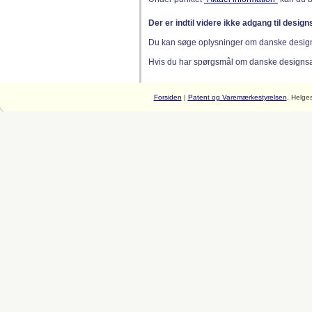
Der er indtil videre ikke adgang til desig
Du kan søge oplysninger om danske desig
Hvis du har spørgsmål om danske designsager
Forsiden
|
Patent og Varemærkestyrelsen
, Helge