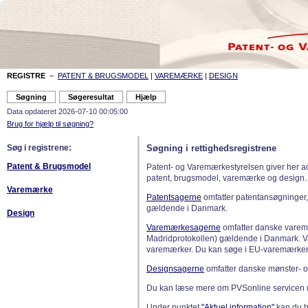
REGISTRE
–
PATENT & BRUGSMODEL
|
VAREMÆRKE
|
DESIGN
Data opdateret 2026-07-10 00:05:00
Brug for hjælp til søgning?
Søg i registrene:
Søgning i rettighedsregistrene
Patent & Brugsmodel
Patent- og Varemærkestyrelsen giver her a
patent, brugsmodel, varemærke og design.
Varemærke
Patentsagerne
omfatter patentansøgninger,
gældende i Danmark.
Design
Varemærkesagerne
omfatter danske varemæ
Madridprotokollen) gældende i Danmark. 
varemærker. Du kan søge i EU-varemærker
Designsagerne
omfatter danske mønster- o
Du kan læse mere om PVSonline servicen 
Under punktet
"Aktuel information"
kan du bl