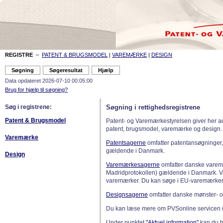
REGISTRE
–
PATENT & BRUGSMODEL
|
VAREMÆRKE
|
DESIGN
Data opdateret 2026-07-10 00:05:00
Brug for hjælp til søgning?
Søg i registrene:
Søgning i rettighedsregistrene
Patent & Brugsmodel
Patent- og Varemærkestyrelsen giver her a
patent, brugsmodel, varemærke og design.
Varemærke
Patentsagerne
omfatter patentansøgninger,
gældende i Danmark.
Design
Varemærkesagerne
omfatter danske varemæ
Madridprotokollen) gældende i Danmark. 
varemærker. Du kan søge i EU-varemærker
Designsagerne
omfatter danske mønster- o
Du kan læse mere om PVSonline servicen 
Under punktet
"Aktuel information"
kan du bl