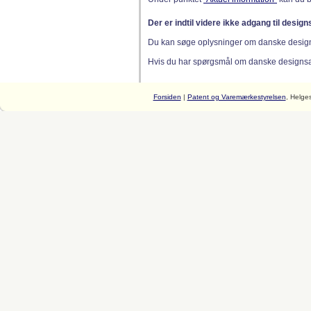
Der er indtil videre ikke adgang til desig
Du kan søge oplysninger om danske desig
Hvis du har spørgsmål om danske designsager
Forsiden
|
Patent og Varemærkestyrelsen
, Helge