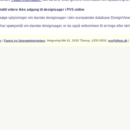
indtil videre ikke adgang til designsager i PVS online
søge oplysninger om danske designsager i den europæiske database DesignVie
 har spørgsmål om danske designsager, er du også velkommen til at ringe eller skriv
n
|
Patent og Varemærkestyrelsen
, Helgeshøj Allé 81, 2630 Tåstrup, 4350 8000,
pvs@dkpto.dk
|