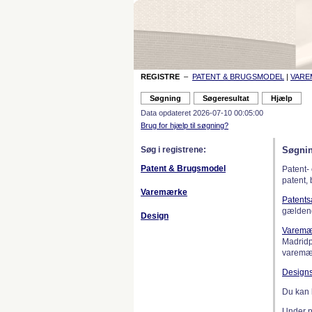
REGISTRE
–
PATENT & BRUGSMODEL
|
VAR
Data opdateret 2026-07-10 00:05:00
Brug for hjælp til søgning?
Søg i registrene:
Søgnin
Patent & Brugsmodel
Patent-
patent,
Varemærke
Patent
gælden
Design
Varemæ
Madridp
varemær
Design
Du kan 
Under 