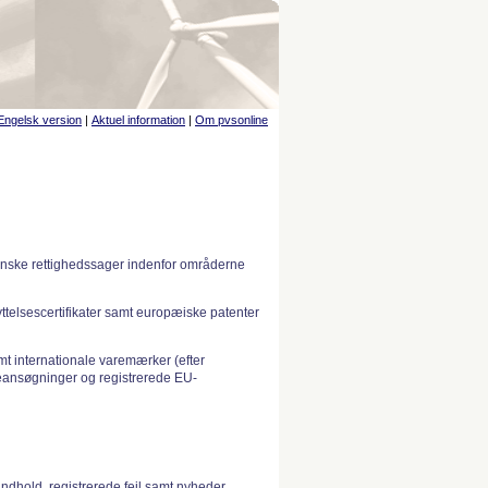
Engelsk version
|
Aktuel information
|
Om pvsonline
anske rettighedssager indenfor områderne
telsescertifikater samt europæiske patenter
 internationale varemærker (efter
ansøgninger og registrerede EU-
indhold, registrerede fejl samt nyheder.