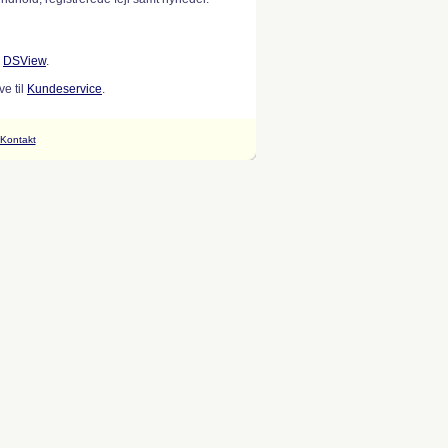
w
DSView
.
e til
Kundeservice
.
Kontakt