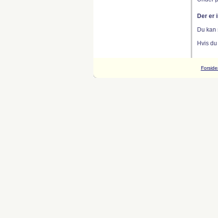
Der er 
Du kan 
Hvis du
Forside