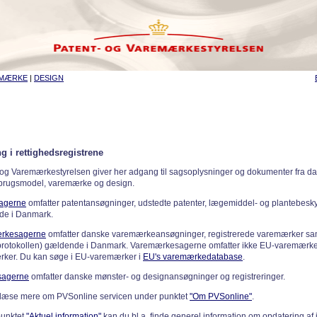
EMÆRKE
|
DESIGN
g i rettighedsregistrene
 og Varemærkestyrelsen giver her adgang til sagsoplysninger og dokumenter fra d
 brugsmodel, varemærke og design.
sagerne
omfatter patentansøgninger, udstedte patenter, lægemiddel- og plantebeskyt
de i Danmark.
rkesagerne
omfatter danske varemærkeansøgninger, registrerede varemærker samt
rotokollen) gældende i Danmark. Varemærkesagerne omfatter ikke EU-varemærke
ker. Du kan søge i EU-varemærker i
EU's varemærkedatabase
.
sagerne
omfatter danske mønster- og designansøgninger og registreringer.
læse mere om PVSonline servicen under punktet
"Om PVSonline"
.
punktet
"Aktuel information"
kan du bl.a. finde generel information om opdatering af 