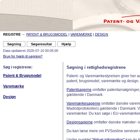
REGISTRE
–
PATENT & BRUGSMODEL
|
VAREMÆRKE
|
DESIGN
Data opdateret 2026-07-10 00:05:00
Brug for hjælp til søgning?
Søg i registrene:
Søgning i rettighedsregistrene
Patent & Brugsmodel
Patent- og Varemærkestyrelsen giver her a
patent, brugsmodel, varemærke og design.
Varemærke
Patentsagerne
omfatter patentansøgninger,
gældende i Danmark.
Design
Varemærkesagerne
omfatter danske varemæ
Madridprotokollen) gældende i Danmark. 
varemærker. Du kan søge i EU-varemærker
Designsagerne
omfatter danske mønster- o
Du kan læse mere om PVSonline servicen 
Under punktet
"Aktuel information"
kan du bl