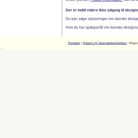
Der er indtil videre ikke adgang til desig
Du kan søge oplysninger om danske desig
Hvis du har spørgsmål om danske designsager
Forsiden
|
Patent og Varemærkestyrelsen
, Helge