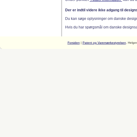
Der er indtil videre ikke adgang til desig
Du kan søge oplysninger om danske desig
Hvis du har spørgsmål om danske designsager
Forsiden
|
Patent og Varemærkestyrelsen
, Helge