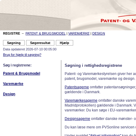
REGISTRE
–
PATENT & BRUGSMODEL
|
VAREMÆRKE
|
DESIGN
Data opdateret 2026-07-10 00:05:00
Brug for hjælp til søgning?
Søg i registrene:
Søgning i rettighedsregistrene
Patent & Brugsmodel
Patent- og Varemærkestyrelsen giver her a
patent, brugsmodel, varemærke og design.
Varemærke
Patentsagerne
omfatter patentansøgninger,
gældende i Danmark.
Design
Varemærkesagerne
omfatter danske varemæ
Madridprotokollen) gældende i Danmark. 
varemærker. Du kan søge i EU-varemærker
Designsagerne
omfatter danske mønster- o
Du kan læse mere om PVSonline servicen 
Under punktet
"Aktuel information"
kan du bl