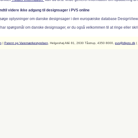
indtil videre ikke adgang til designsager i PVS online
søge oplysninger om danske designsager i den europæiske database DesignVie
 har spørgsmål om danske designsager, er du også velkommen til at ringe eller skriv
n
|
Patent og Varemærkestyrelsen
, Helgeshøj Allé 81, 2630 Tåstrup, 4350 8000,
pvs@dkpto.dk
|