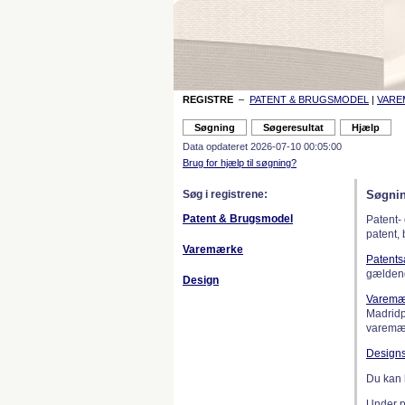
REGISTRE
–
PATENT & BRUGSMODEL
|
VAR
Data opdateret 2026-07-10 00:05:00
Brug for hjælp til søgning?
Søg i registrene:
Søgnin
Patent & Brugsmodel
Patent-
patent,
Varemærke
Patent
gælden
Design
Varemæ
Madridp
varemær
Design
Du kan 
Under 