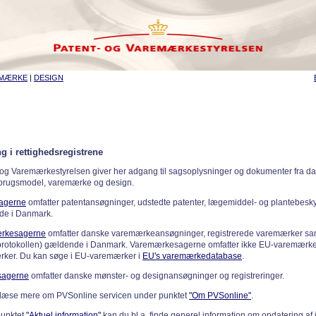
EMÆRKE
|
DESIGN
g i rettighedsregistrene
 og Varemærkestyrelsen giver her adgang til sagsoplysninger og dokumenter fra d
 brugsmodel, varemærke og design.
sagerne
omfatter patentansøgninger, udstedte patenter, lægemiddel- og plantebeskyt
de i Danmark.
rkesagerne
omfatter danske varemærkeansøgninger, registrerede varemærker samt
rotokollen) gældende i Danmark. Varemærkesagerne omfatter ikke EU-varemærke
ker. Du kan søge i EU-varemærker i
EU's varemærkedatabase
.
sagerne
omfatter danske mønster- og designansøgninger og registreringer.
læse mere om PVSonline servicen under punktet
"Om PVSonline"
.
punktet
"Aktuel information"
kan du bl.a. finde generel information om opdatering af 