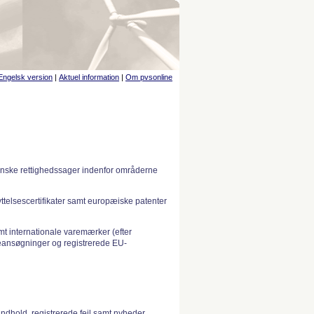
Engelsk version
|
Aktuel information
|
Om pvsonline
anske rettighedssager indenfor områderne
telsescertifikater samt europæiske patenter
 internationale varemærker (efter
ansøgninger og registrerede EU-
indhold, registrerede fejl samt nyheder.