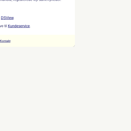
w
DSView
.
e til
Kundeservice
.
Kontakt