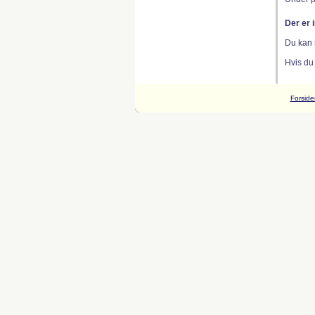
Der er 
Du kan 
Hvis du
Forside