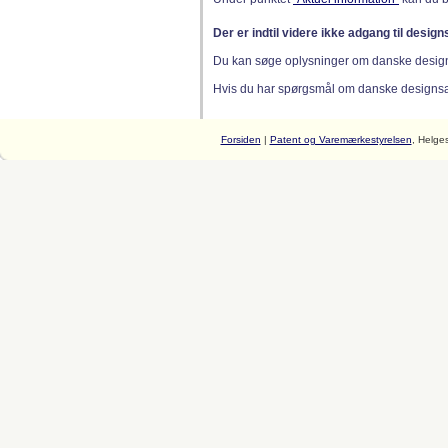
Der er indtil videre ikke adgang til desig
Du kan søge oplysninger om danske desig
Hvis du har spørgsmål om danske designsager
Forsiden
|
Patent og Varemærkestyrelsen
, Helge