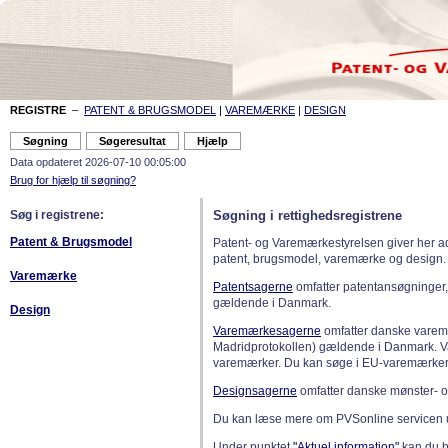
REGISTRE
–
PATENT & BRUGSMODEL
|
VAREMÆRKE
|
DESIGN
Data opdateret 2026-07-10 00:05:00
Brug for hjælp til søgning?
Søg i registrene:
Søgning i rettighedsregistrene
Patent & Brugsmodel
Patent- og Varemærkestyrelsen giver her a
patent, brugsmodel, varemærke og design.
Varemærke
Patentsagerne
omfatter patentansøgninger,
gældende i Danmark.
Design
Varemærkesagerne
omfatter danske varemæ
Madridprotokollen) gældende i Danmark. 
varemærker. Du kan søge i EU-varemærker
Designsagerne
omfatter danske mønster- o
Du kan læse mere om PVSonline servicen 
Under punktet
"Aktuel information"
kan du bl