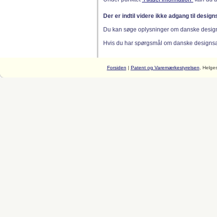
Der er indtil videre ikke adgang til desig
Du kan søge oplysninger om danske desig
Hvis du har spørgsmål om danske designsager
Forsiden
|
Patent og Varemærkestyrelsen
, Helge