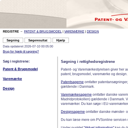
REGISTRE
–
PATENT & BRUGSMODEL
|
VAREMÆRKE
|
DESIGN
Data opdateret 2026-07-10 00:05:00
Brug for hjælp til søgning?
Søg i registrene:
Søgning i rettighedsregistrene
Patent & Brugsmodel
Patent- og Varemærkestyrelsen giver her a
patent, brugsmodel, varemærke og design.
Varemærke
Patentsagerne
omfatter patentansøgninger,
gældende i Danmark.
Design
Varemærkesagerne
omfatter danske varemæ
Madridprotokollen) gældende i Danmark. 
varemærker. Du kan søge i EU-varemærker
Designsagerne
omfatter danske mønster- o
Du kan læse mere om PVSonline servicen 
Under punktet
"Aktuel information"
kan du bl