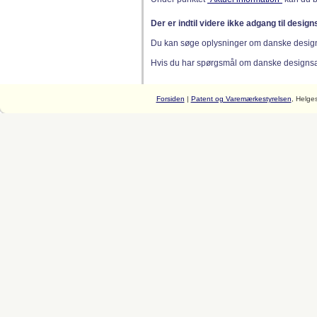
Der er indtil videre ikke adgang til desig
Du kan søge oplysninger om danske desig
Hvis du har spørgsmål om danske designsager
Forsiden
|
Patent og Varemærkestyrelsen
, Helge