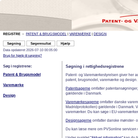
REGISTRE
–
PATENT & BRUGSMODEL
|
VAREMÆRKE
|
DESIGN
Data opdateret 2026-07-10 00:05:00
Brug for hjælp til søgning?
Søg i registrene:
Søgning i rettighedsregistrene
Patent & Brugsmodel
Patent- og Varemærkestyrelsen giver her a
patent, brugsmodel, varemærke og design.
Varemærke
Patentsagerne
omfatter patentansøgninger,
gældende i Danmark.
Design
Varemærkesagerne
omfatter danske varemæ
Madridprotokollen) gældende i Danmark. 
varemærker. Du kan søge i EU-varemærker
Designsagerne
omfatter danske mønster- o
Du kan læse mere om PVSonline servicen 
Under punktet
"Aktuel information"
kan du bl