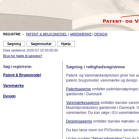
REGISTRE
–
PATENT & BRUGSMODEL
|
VAREMÆRKE
|
DESIGN
Data opdateret 2026-07-10 00:05:00
Brug for hjælp til søgning?
Søg i registrene:
Søgning i rettighedsregistrene
Patent & Brugsmodel
Patent- og Varemærkestyrelsen giver her a
patent, brugsmodel, varemærke og design.
Varemærke
Patentsagerne
omfatter patentansøgninger,
gældende i Danmark.
Design
Varemærkesagerne
omfatter danske varemæ
Madridprotokollen) gældende i Danmark. 
varemærker. Du kan søge i EU-varemærker
Designsagerne
omfatter danske mønster- o
Du kan læse mere om PVSonline servicen 
Under punktet
"Aktuel information"
kan du bl