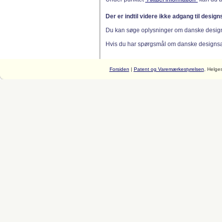
Der er indtil videre ikke adgang til desig
Du kan søge oplysninger om danske desig
Hvis du har spørgsmål om danske designsager
Forsiden
|
Patent og Varemærkestyrelsen
, Helge