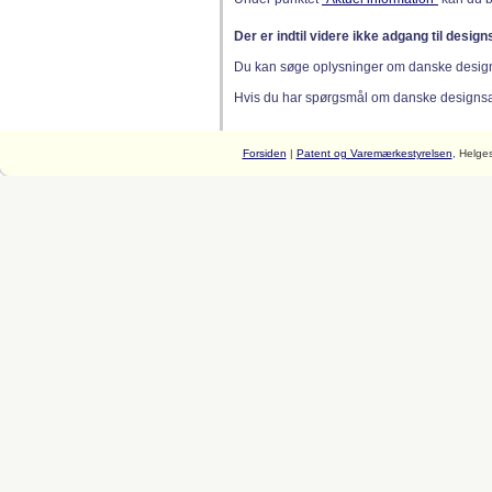
Der er indtil videre ikke adgang til desig
Du kan søge oplysninger om danske desig
Hvis du har spørgsmål om danske designsager
Forsiden
|
Patent og Varemærkestyrelsen
, Helge