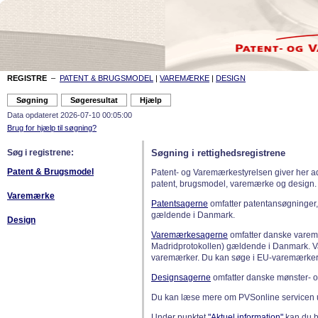
REGISTRE
–
PATENT & BRUGSMODEL
|
VAREMÆRKE
|
DESIGN
Data opdateret 2026-07-10 00:05:00
Brug for hjælp til søgning?
Søg i registrene:
Søgning i rettighedsregistrene
Patent & Brugsmodel
Patent- og Varemærkestyrelsen giver her a
patent, brugsmodel, varemærke og design.
Varemærke
Patentsagerne
omfatter patentansøgninger,
gældende i Danmark.
Design
Varemærkesagerne
omfatter danske varemæ
Madridprotokollen) gældende i Danmark. 
varemærker. Du kan søge i EU-varemærker
Designsagerne
omfatter danske mønster- o
Du kan læse mere om PVSonline servicen 
Under punktet
"Aktuel information"
kan du bl