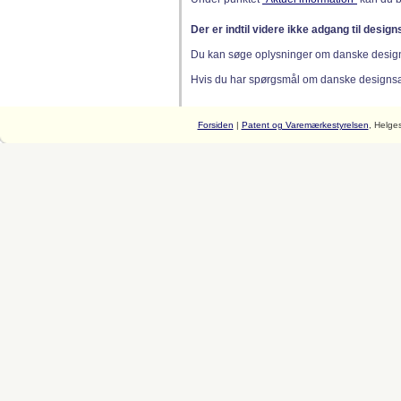
Der er indtil videre ikke adgang til desig
Du kan søge oplysninger om danske desig
Hvis du har spørgsmål om danske designsager
Forsiden
|
Patent og Varemærkestyrelsen
, Helge