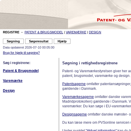
REGISTRE
–
PATENT & BRUGSMODEL
|
VAREMÆRKE
|
DESIGN
Data opdateret 2026-07-10 00:05:00
Brug for hjælp til søgning?
Søg i registrene:
Søgning i rettighedsregistrene
Patent & Brugsmodel
Patent- og Varemærkestyrelsen giver her a
patent, brugsmodel, varemærke og design.
Varemærke
Patentsagerne
omfatter patentansøgninger,
gældende i Danmark.
Design
Varemærkesagerne
omfatter danske varemæ
Madridprotokollen) gældende i Danmark. 
varemærker. Du kan søge i EU-varemærker
Designsagerne
omfatter danske mønster- o
Du kan læse mere om PVSonline servicen 
Under punktet
"Aktuel information"
kan du bl