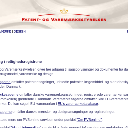
EMÆRKE
|
DESIGN
g i rettighedsregistrene
 og Varemærkestyrelsen giver her adgang til sagsoplysninger og dokumenter fra d
 brugsmodel, varemærke og design.
sagerne
omfatter patentansøgninger, udstedte patenter, lægemiddel- og plantebeskyt
de i Danmark.
rkesagerne
omfatter danske varemærkeansøgninger, registrerede varemærker samt
rotokollen) gældende i Danmark. Varemærkesagerne omfatter ikke EU-varemærke
ker. Du kan søge i EU-varemærker i
EU's varemærkedatabase
.
sagerne
omfatter danske mønster- og designansøgninger og registreringer.
læse mere om PVSonline servicen under punktet
"Om PVSonline"
.
punktet
"Aktuel information"
kan du bl.a. finde generel information om opdatering af 