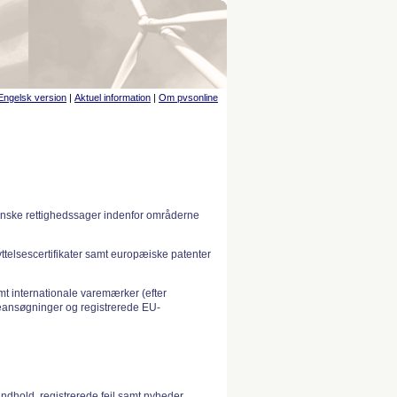
Engelsk version
|
Aktuel information
|
Om pvsonline
anske rettighedssager indenfor områderne
telsescertifikater samt europæiske patenter
 internationale varemærker (efter
ansøgninger og registrerede EU-
indhold, registrerede fejl samt nyheder.