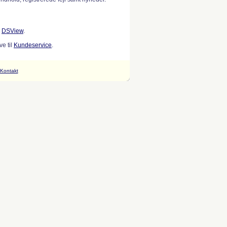
w
DSView
.
e til
Kundeservice
.
Kontakt