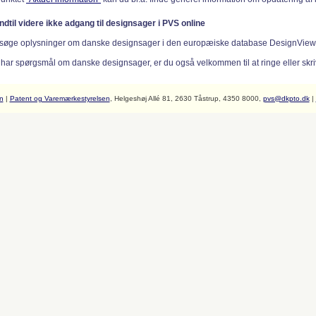
indtil videre ikke adgang til designsager i PVS online
søge oplysninger om danske designsager i den europæiske database DesignVie
 har spørgsmål om danske designsager, er du også velkommen til at ringe eller skriv
n
|
Patent og Varemærkestyrelsen
, Helgeshøj Allé 81, 2630 Tåstrup, 4350 8000,
pvs@dkpto.dk
|