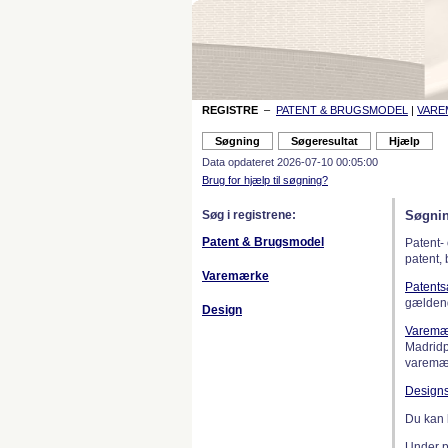
REGISTRE
–
PATENT & BRUGSMODEL
|
VAR
Data opdateret 2026-07-10 00:05:00
Brug for hjælp til søgning?
Søg i registrene:
Søgnin
Patent & Brugsmodel
Patent-
patent,
Varemærke
Patent
gælden
Design
Varemæ
Madridp
varemær
Design
Du kan 
Under 