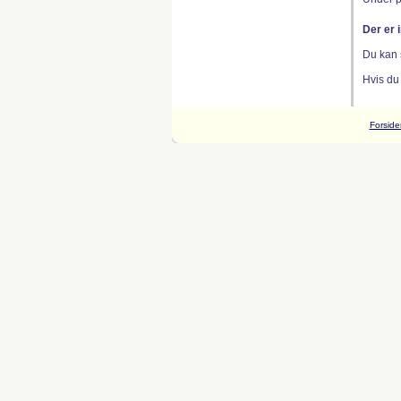
Der er 
Du kan 
Hvis du
Forside