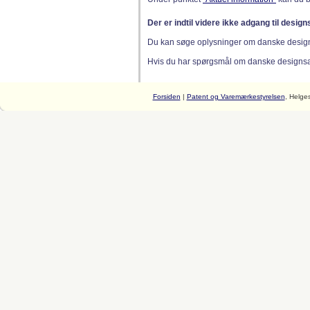
Der er indtil videre ikke adgang til desig
Du kan søge oplysninger om danske desig
Hvis du har spørgsmål om danske designsager
Forsiden
|
Patent og Varemærkestyrelsen
, Helge