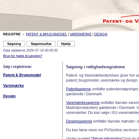
REGISTRE
–
PATENT & BRUGSMODEL
|
VAREMÆRKE
|
DESIGN
Data opdateret 2026-07-10 00:05:00
Brug for hjælp til søgning?
Søg i registrene:
Søgning i rettighedsregistrene
Patent & Brugsmodel
Patent- og Varemærkestyrelsen giver her a
patent, brugsmodel, varemærke og design.
Varemærke
Patentsagerne
omfatter patentansøgninger,
gældende i Danmark.
Design
Varemærkesagerne
omfatter danske varemæ
Madridprotokollen) gældende i Danmark. 
varemærker. Du kan søge i EU-varemærker
Designsagerne
omfatter danske mønster- o
Du kan læse mere om PVSonline servicen 
Under punktet
"Aktuel information"
kan du bl