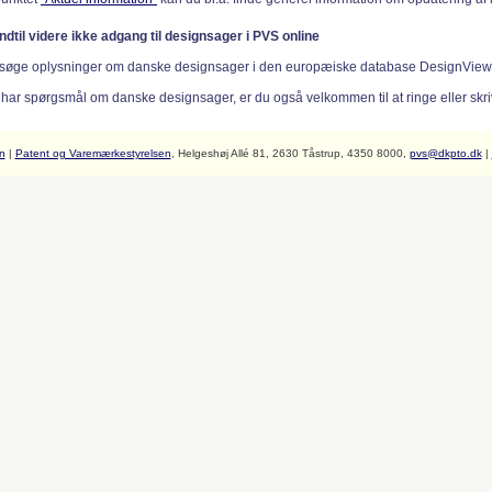
indtil videre ikke adgang til designsager i PVS online
søge oplysninger om danske designsager i den europæiske database DesignVie
 har spørgsmål om danske designsager, er du også velkommen til at ringe eller skriv
n
|
Patent og Varemærkestyrelsen
, Helgeshøj Allé 81, 2630 Tåstrup, 4350 8000,
pvs@dkpto.dk
|