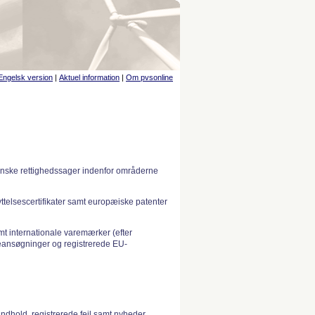
Engelsk version
|
Aktuel information
|
Om pvsonline
anske rettighedssager indenfor områderne
telsescertifikater samt europæiske patenter
 internationale varemærker (efter
ansøgninger og registrerede EU-
indhold, registrerede fejl samt nyheder.