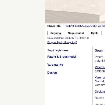
REGISTRE
–
PATENT & BRUGSMODEL
|
VAR
Data opdateret 2026-07-10 00:05:00
Brug for hjælp til søgning?
Søg i registrene:
Søgnin
Patent & Brugsmodel
Patent-
patent,
Varemærke
Patent
gælden
Design
Varemæ
Madridp
varemær
Design
Du kan 
Under 