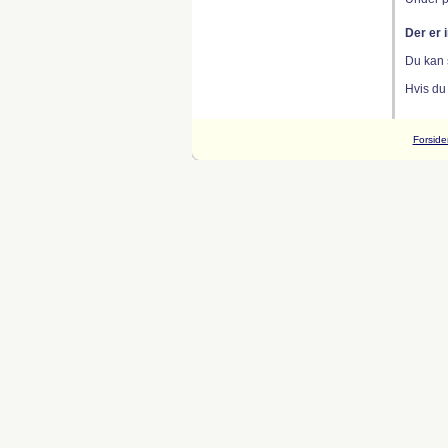
Der er 
Du kan 
Hvis du
Forside