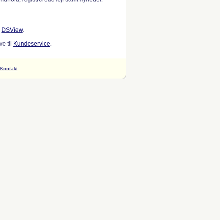
w
DSView
.
e til
Kundeservice
.
Kontakt