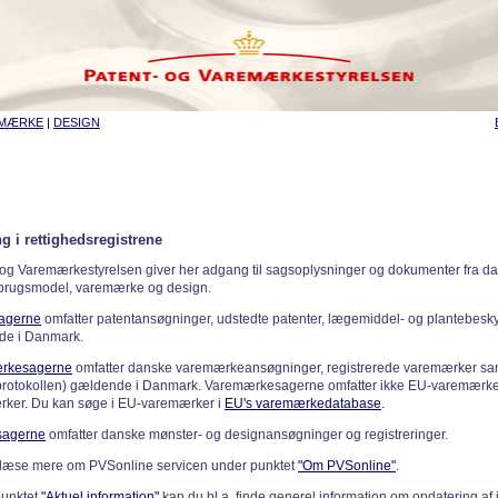
EMÆRKE
|
DESIGN
g i rettighedsregistrene
 og Varemærkestyrelsen giver her adgang til sagsoplysninger og dokumenter fra d
 brugsmodel, varemærke og design.
sagerne
omfatter patentansøgninger, udstedte patenter, lægemiddel- og plantebeskyt
de i Danmark.
rkesagerne
omfatter danske varemærkeansøgninger, registrerede varemærker samt
rotokollen) gældende i Danmark. Varemærkesagerne omfatter ikke EU-varemærke
ker. Du kan søge i EU-varemærker i
EU's varemærkedatabase
.
sagerne
omfatter danske mønster- og designansøgninger og registreringer.
læse mere om PVSonline servicen under punktet
"Om PVSonline"
.
punktet
"Aktuel information"
kan du bl.a. finde generel information om opdatering af 