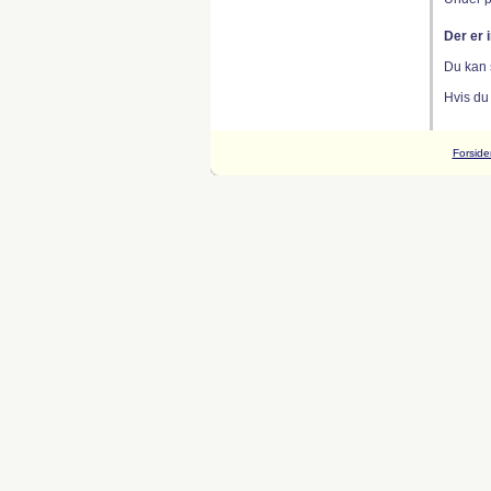
Der er 
Du kan 
Hvis du
Forside