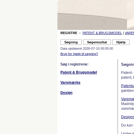
REGISTRE
–
PATENT & BRUGSMODEL
|
VAR
Data opdateret 2026-07-10 00:05:00
Brug for hjælp til søgning?
Søg i registrene:
Søgnin
Patent & Brugsmodel
Patent-
patent,
Varemærke
Patent
gælden
Design
Varemæ
Madridp
varemær
Design
Du kan 
Under 