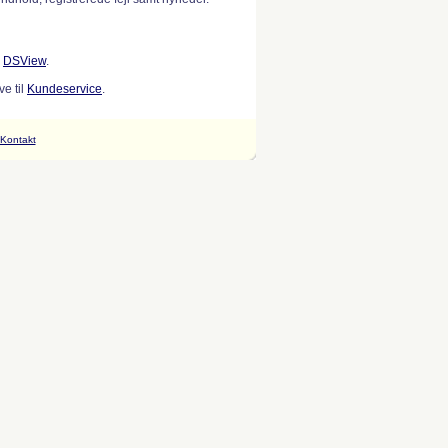
w
DSView
.
e til
Kundeservice
.
Kontakt