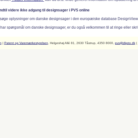
indtil videre ikke adgang til designsager i PVS online
søge oplysninger om danske designsager i den europæiske database DesignVie
 har spørgsmål om danske designsager, er du også velkommen til at ringe eller skriv
n
|
Patent og Varemærkestyrelsen
, Helgeshøj Allé 81, 2630 Tåstrup, 4350 8000,
pvs@dkpto.dk
|