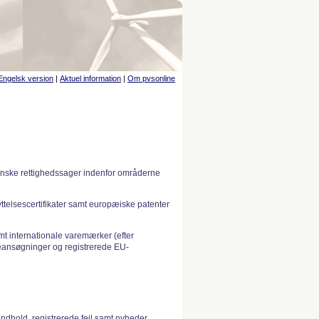
Engelsk version
|
Aktuel information
|
Om pvsonline
anske rettighedssager indenfor områderne
telsescertifikater samt europæiske patenter
 internationale varemærker (efter
ansøgninger og registrerede EU-
indhold, registrerede fejl samt nyheder.