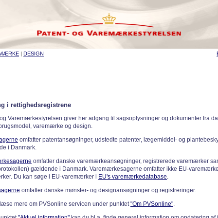
EMÆRKE
|
DESIGN
g i rettighedsregistrene
 og Varemærkestyrelsen giver her adgang til sagsoplysninger og dokumenter fra d
 brugsmodel, varemærke og design.
sagerne
omfatter patentansøgninger, udstedte patenter, lægemiddel- og plantebeskyt
de i Danmark.
rkesagerne
omfatter danske varemærkeansøgninger, registrerede varemærker samt
rotokollen) gældende i Danmark. Varemærkesagerne omfatter ikke EU-varemærke
ker. Du kan søge i EU-varemærker i
EU's varemærkedatabase
.
sagerne
omfatter danske mønster- og designansøgninger og registreringer.
læse mere om PVSonline servicen under punktet
"Om PVSonline"
.
punktet
"Aktuel information"
kan du bl.a. finde generel information om opdatering af 