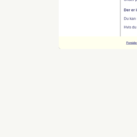
Der er 
Du kan 
Hvis du
Forside