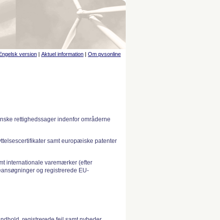
Engelsk version
|
Aktuel information
|
Om pvsonline
anske rettighedssager indenfor områderne
telsescertifikater samt europæiske patenter
 internationale varemærker (efter
ansøgninger og registrerede EU-
indhold, registrerede fejl samt nyheder.