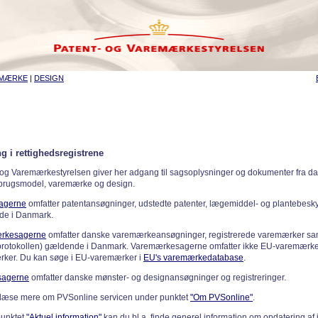
EMÆRKE
|
DESIGN
g i rettighedsregistrene
 og Varemærkestyrelsen giver her adgang til sagsoplysninger og dokumenter fra d
 brugsmodel, varemærke og design.
sagerne
omfatter patentansøgninger, udstedte patenter, lægemiddel- og plantebeskyt
de i Danmark.
rkesagerne
omfatter danske varemærkeansøgninger, registrerede varemærker samt
rotokollen) gældende i Danmark. Varemærkesagerne omfatter ikke EU-varemærke
ker. Du kan søge i EU-varemærker i
EU's varemærkedatabase
.
sagerne
omfatter danske mønster- og designansøgninger og registreringer.
læse mere om PVSonline servicen under punktet
"Om PVSonline"
.
punktet
"Aktuel information"
kan du bl.a. finde generel information om opdatering af 