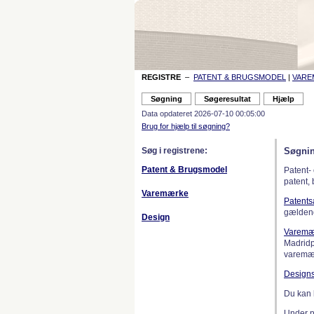
REGISTRE
–
PATENT & BRUGSMODEL
|
VAR
Data opdateret 2026-07-10 00:05:00
Brug for hjælp til søgning?
Søg i registrene:
Søgnin
Patent & Brugsmodel
Patent-
patent,
Varemærke
Patent
gælden
Design
Varemæ
Madridp
varemær
Design
Du kan 
Under 