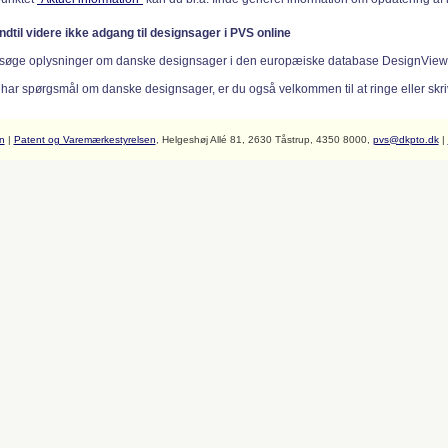
indtil videre ikke adgang til designsager i PVS online
søge oplysninger om danske designsager i den europæiske database DesignVie
 har spørgsmål om danske designsager, er du også velkommen til at ringe eller skriv
n
|
Patent og Varemærkestyrelsen
, Helgeshøj Allé 81, 2630 Tåstrup, 4350 8000,
pvs@dkpto.dk
|