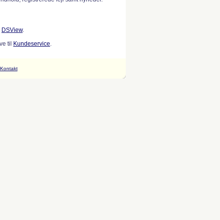
w
DSView
.
e til
Kundeservice
.
Kontakt