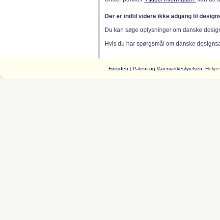
Der er indtil videre ikke adgang til desig
Du kan søge oplysninger om danske desig
Hvis du har spørgsmål om danske designsager
Forsiden
|
Patent og Varemærkestyrelsen
, Helge