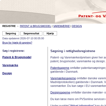
REGISTRE
–
PATENT & BRUGSMODEL
|
VAREMÆRKE
|
DESIGN
Data opdateret 2026-07-10 00:05:00
Brug for hjælp til søgning?
Søg i registrene:
Søgning i rettighedsregistrene
Patent & Brugsmodel
Patent- og Varemærkestyrelsen giver her a
patent, brugsmodel, varemærke og design.
Varemærke
Patentsagerne
omfatter patentansøgninger,
gældende i Danmark.
Design
Varemærkesagerne
omfatter danske varemæ
Madridprotokollen) gældende i Danmark. 
varemærker. Du kan søge i EU-varemærker
Designsagerne
omfatter danske mønster- o
Du kan læse mere om PVSonline servicen 
Under punktet
"Aktuel information"
kan du bl