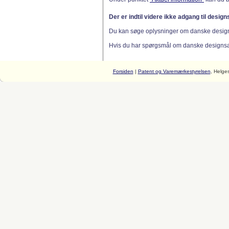
Der er indtil videre ikke adgang til desig
Du kan søge oplysninger om danske desig
Hvis du har spørgsmål om danske designsager
Forsiden
|
Patent og Varemærkestyrelsen
, Helge