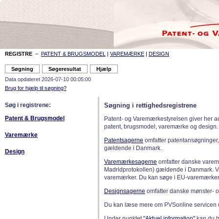
REGISTRE
–
PATENT & BRUGSMODEL
|
VAREMÆRKE
|
DESIGN
Data opdateret 2026-07-10 00:05:00
Brug for hjælp til søgning?
Søg i registrene:
Søgning i rettighedsregistrene
Patent & Brugsmodel
Patent- og Varemærkestyrelsen giver her a
patent, brugsmodel, varemærke og design.
Varemærke
Patentsagerne
omfatter patentansøgninger,
gældende i Danmark.
Design
Varemærkesagerne
omfatter danske varemæ
Madridprotokollen) gældende i Danmark. 
varemærker. Du kan søge i EU-varemærker
Designsagerne
omfatter danske mønster- o
Du kan læse mere om PVSonline servicen 
Under punktet
"Aktuel information"
kan du bl