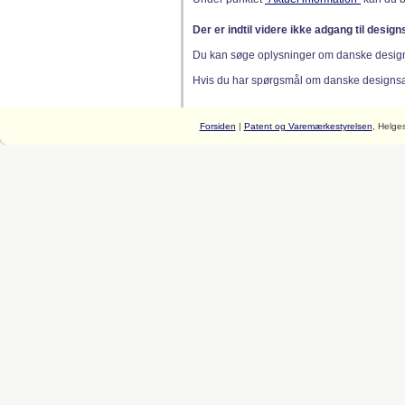
Der er indtil videre ikke adgang til desig
Du kan søge oplysninger om danske desig
Hvis du har spørgsmål om danske designsager
Forsiden
|
Patent og Varemærkestyrelsen
, Helge