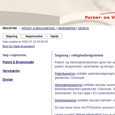
REGISTRE
–
PATENT & BRUGSMODEL
|
VAREMÆRKE
|
DESIGN
Data opdateret 2026-07-10 00:05:00
Brug for hjælp til søgning?
Søg i registrene:
Søgning i rettighedsregistrene
Patent & Brugsmodel
Patent- og Varemærkestyrelsen giver her a
patent, brugsmodel, varemærke og design.
Varemærke
Patentsagerne
omfatter patentansøgninger,
gældende i Danmark.
Design
Varemærkesagerne
omfatter danske varemæ
Madridprotokollen) gældende i Danmark. 
varemærker. Du kan søge i EU-varemærker
Designsagerne
omfatter danske mønster- o
Du kan læse mere om PVSonline servicen 
Under punktet
"Aktuel information"
kan du bl