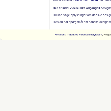
Der er indtil videre ikke adgang til desig
Du kan søge oplysninger om danske desig
Hvis du har spørgsmål om danske designsager
Forsiden
|
Patent og Varemærkestyrelsen
, Helge