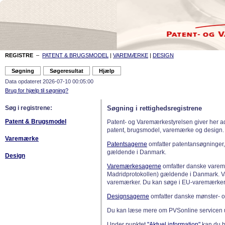
REGISTRE
–
PATENT & BRUGSMODEL
|
VAREMÆRKE
|
DESIGN
Data opdateret 2026-07-10 00:05:00
Brug for hjælp til søgning?
Søg i registrene:
Søgning i rettighedsregistrene
Patent & Brugsmodel
Patent- og Varemærkestyrelsen giver her a
patent, brugsmodel, varemærke og design.
Varemærke
Patentsagerne
omfatter patentansøgninger,
gældende i Danmark.
Design
Varemærkesagerne
omfatter danske varemæ
Madridprotokollen) gældende i Danmark. 
varemærker. Du kan søge i EU-varemærker
Designsagerne
omfatter danske mønster- o
Du kan læse mere om PVSonline servicen 
Under punktet
"Aktuel information"
kan du bl