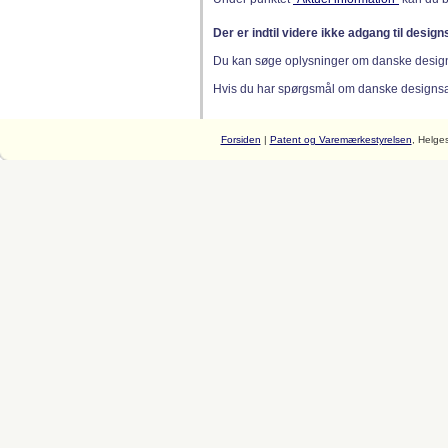
Der er indtil videre ikke adgang til desig
Du kan søge oplysninger om danske desig
Hvis du har spørgsmål om danske designsager
Forsiden
|
Patent og Varemærkestyrelsen
, Helge