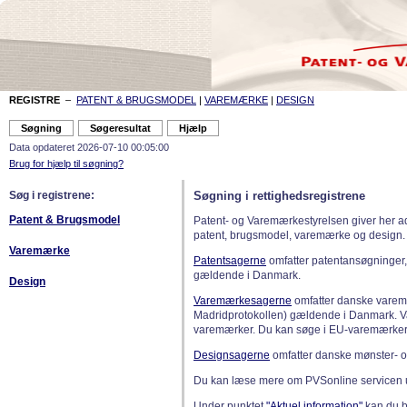
REGISTRE
–
PATENT & BRUGSMODEL
|
VAREMÆRKE
|
DESIGN
Data opdateret 2026-07-10 00:05:00
Brug for hjælp til søgning?
Søg i registrene:
Søgning i rettighedsregistrene
Patent & Brugsmodel
Patent- og Varemærkestyrelsen giver her a
patent, brugsmodel, varemærke og design.
Varemærke
Patentsagerne
omfatter patentansøgninger,
gældende i Danmark.
Design
Varemærkesagerne
omfatter danske varemæ
Madridprotokollen) gældende i Danmark. 
varemærker. Du kan søge i EU-varemærker
Designsagerne
omfatter danske mønster- o
Du kan læse mere om PVSonline servicen 
Under punktet
"Aktuel information"
kan du bl