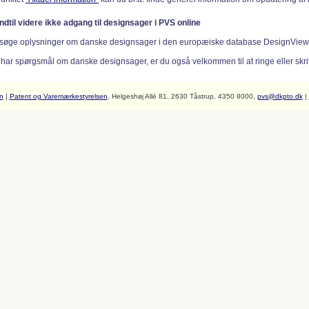
indtil videre ikke adgang til designsager i PVS online
søge oplysninger om danske designsager i den europæiske database DesignVie
 har spørgsmål om danske designsager, er du også velkommen til at ringe eller skriv
n
|
Patent og Varemærkestyrelsen
, Helgeshøj Allé 81, 2630 Tåstrup, 4350 8000,
pvs@dkpto.dk
|