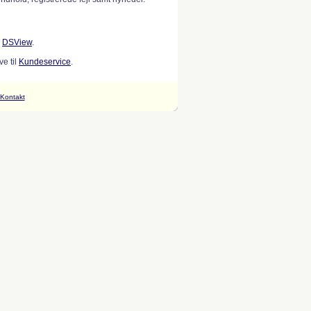
w
DSView
.
e til
Kundeservice
.
Kontakt