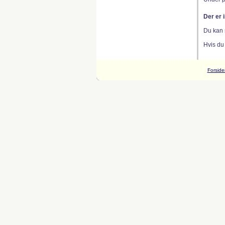
Der er 
Du kan 
Hvis du
Forside