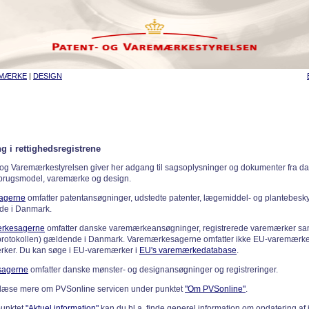
EMÆRKE
|
DESIGN
g i rettighedsregistrene
 og Varemærkestyrelsen giver her adgang til sagsoplysninger og dokumenter fra d
 brugsmodel, varemærke og design.
sagerne
omfatter patentansøgninger, udstedte patenter, lægemiddel- og plantebeskyt
de i Danmark.
rkesagerne
omfatter danske varemærkeansøgninger, registrerede varemærker samt
rotokollen) gældende i Danmark. Varemærkesagerne omfatter ikke EU-varemærke
ker. Du kan søge i EU-varemærker i
EU's varemærkedatabase
.
sagerne
omfatter danske mønster- og designansøgninger og registreringer.
læse mere om PVSonline servicen under punktet
"Om PVSonline"
.
punktet
"Aktuel information"
kan du bl.a. finde generel information om opdatering af 