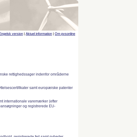
Engelsk version
|
Aktuel information
|
Om pvsonline
anske rettighedssager indenfor områderne
telsescertifikater samt europæiske patenter
 internationale varemærker (efter
ansøgninger og registrerede EU-
indhold, registrerede fejl samt nyheder.