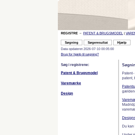
REGISTRE
–
PATENT & BRUGSMODEL
|
VAR
Data opdateret 2026-07-10 00:05:00
Brug for hjælp til søgning?
Søg i registrene:
Søgnin
Patent & Brugsmodel
Patent-
patent,
Varemærke
Patent
gælden
Design
Varemæ
Madridp
varemær
Design
Du kan 
Under 