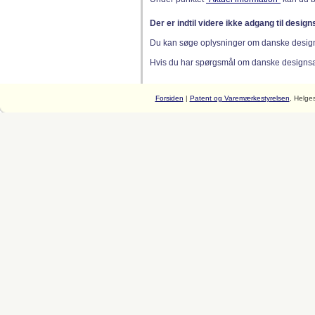
Der er indtil videre ikke adgang til desig
Du kan søge oplysninger om danske desig
Hvis du har spørgsmål om danske designsager
Forsiden
|
Patent og Varemærkestyrelsen
, Helge