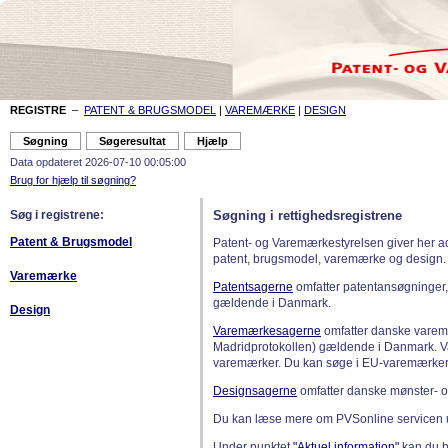
REGISTRE
–
PATENT & BRUGSMODEL
|
VAREMÆRKE
|
DESIGN
Data opdateret 2026-07-10 00:05:00
Brug for hjælp til søgning?
Søg i registrene:
Søgning i rettighedsregistrene
Patent & Brugsmodel
Patent- og Varemærkestyrelsen giver her a
patent, brugsmodel, varemærke og design.
Varemærke
Patentsagerne
omfatter patentansøgninger,
gældende i Danmark.
Design
Varemærkesagerne
omfatter danske varemæ
Madridprotokollen) gældende i Danmark. 
varemærker. Du kan søge i EU-varemærker
Designsagerne
omfatter danske mønster- o
Du kan læse mere om PVSonline servicen 
Under punktet
"Aktuel information"
kan du bl