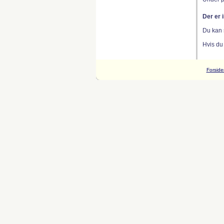
Der er 
Du kan 
Hvis du
Forside