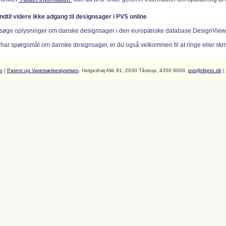
indtil videre ikke adgang til designsager i PVS online
søge oplysninger om danske designsager i den europæiske database DesignVie
 har spørgsmål om danske designsager, er du også velkommen til at ringe eller skriv
n
|
Patent og Varemærkestyrelsen
, Helgeshøj Allé 81, 2630 Tåstrup, 4350 8000,
pvs@dkpto.dk
|