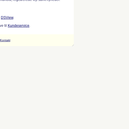
w
DSView
.
e til
Kundeservice
.
Kontakt