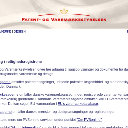
EMÆRKE
|
DESIGN
g i rettighedsregistrene
 og Varemærkestyrelsen giver her adgang til sagsoplysninger og dokumenter fra d
 brugsmodel, varemærke og design.
sagerne
omfatter patentansøgninger, udstedte patenter, lægemiddel- og plantebeskyt
de i Danmark.
rkesagerne
omfatter danske varemærkeansøgninger, registrerede varemærker samt
rotokollen) gældende i Danmark. Varemærkesagerne omfatter ikke EU-varemærke
ker. Du kan søge i EU-varemærker i
EU's varemærkedatabase
.
sagerne
omfatter danske mønster- og designansøgninger og registreringer.
læse mere om PVSonline servicen under punktet
"Om PVSonline"
.
punktet
"Aktuel information"
kan du bl.a. finde generel information om opdatering af 