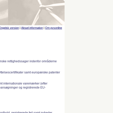
Engelsk version
|
Aktuel information
|
Om pvsonline
anske rettighedssager indenfor områderne
telsescertifikater samt europæiske patenter
 internationale varemærker (efter
ansøgninger og registrerede EU-
indhold, registrerede fejl samt nyheder.