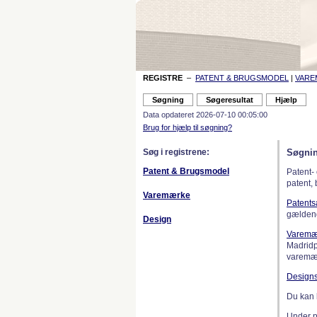
REGISTRE
–
PATENT & BRUGSMODEL
|
VAR
Data opdateret 2026-07-10 00:05:00
Brug for hjælp til søgning?
Søg i registrene:
Søgnin
Patent & Brugsmodel
Patent-
patent,
Varemærke
Patent
gælden
Design
Varemæ
Madridp
varemær
Design
Du kan 
Under 