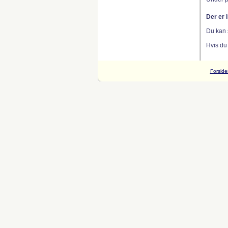
Der er 
Du kan 
Hvis du
Forside