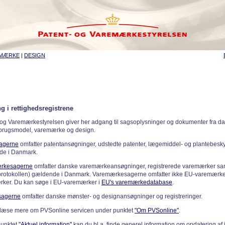
EMÆRKE
|
DESIGN
g i rettighedsregistrene
 og Varemærkestyrelsen giver her adgang til sagsoplysninger og dokumenter fra d
 brugsmodel, varemærke og design.
sagerne
omfatter patentansøgninger, udstedte patenter, lægemiddel- og plantebeskyt
de i Danmark.
rkesagerne
omfatter danske varemærkeansøgninger, registrerede varemærker samt
rotokollen) gældende i Danmark. Varemærkesagerne omfatter ikke EU-varemærke
ker. Du kan søge i EU-varemærker i
EU's varemærkedatabase
.
sagerne
omfatter danske mønster- og designansøgninger og registreringer.
læse mere om PVSonline servicen under punktet
"Om PVSonline"
.
punktet
"Aktuel information"
kan du bl.a. finde generel information om opdatering af 