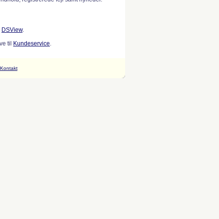
w
DSView
.
e til
Kundeservice
.
Kontakt