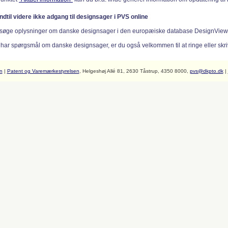
indtil videre ikke adgang til designsager i PVS online
søge oplysninger om danske designsager i den europæiske database DesignVie
 har spørgsmål om danske designsager, er du også velkommen til at ringe eller skriv
n
|
Patent og Varemærkestyrelsen
, Helgeshøj Allé 81, 2630 Tåstrup, 4350 8000,
pvs@dkpto.dk
|