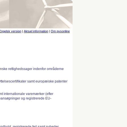
Engelsk version
|
Aktuel information
|
Om pvsonline
anske rettighedssager indenfor områderne
telsescertifikater samt europæiske patenter
 internationale varemærker (efter
ansøgninger og registrerede EU-
indhold, registrerede fejl samt nyheder.