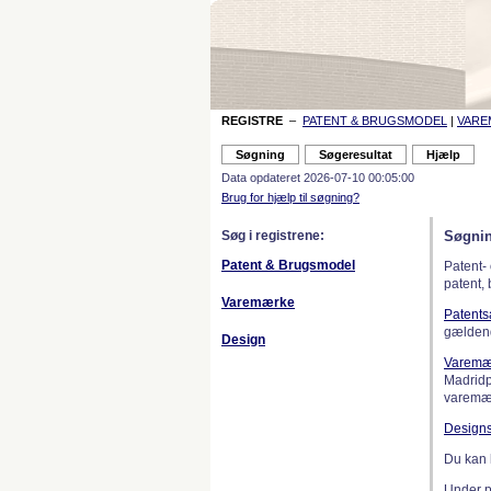
REGISTRE
–
PATENT & BRUGSMODEL
|
VAR
Data opdateret 2026-07-10 00:05:00
Brug for hjælp til søgning?
Søg i registrene:
Søgnin
Patent & Brugsmodel
Patent-
patent,
Varemærke
Patent
gælden
Design
Varemæ
Madridp
varemær
Design
Du kan 
Under 