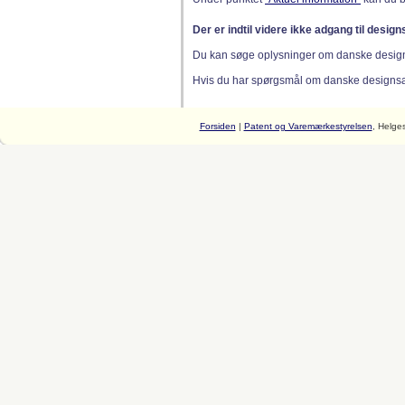
Der er indtil videre ikke adgang til desig
Du kan søge oplysninger om danske desig
Hvis du har spørgsmål om danske designsager
Forsiden
|
Patent og Varemærkestyrelsen
, Helge