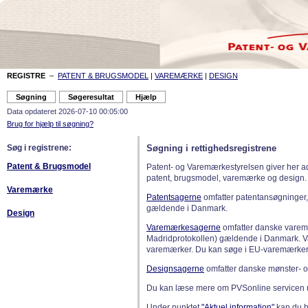
REGISTRE
–
PATENT & BRUGSMODEL
|
VAREMÆRKE
|
DESIGN
Data opdateret 2026-07-10 00:05:00
Brug for hjælp til søgning?
Søg i registrene:
Søgning i rettighedsregistrene
Patent & Brugsmodel
Patent- og Varemærkestyrelsen giver her a
patent, brugsmodel, varemærke og design.
Varemærke
Patentsagerne
omfatter patentansøgninger,
gældende i Danmark.
Design
Varemærkesagerne
omfatter danske varemæ
Madridprotokollen) gældende i Danmark. 
varemærker. Du kan søge i EU-varemærker
Designsagerne
omfatter danske mønster- o
Du kan læse mere om PVSonline servicen 
Under punktet
"Aktuel information"
kan du bl