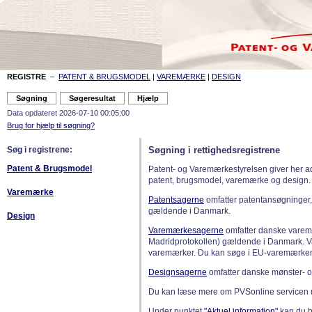
REGISTRE
–
PATENT & BRUGSMODEL
|
VAREMÆRKE
|
DESIGN
Data opdateret 2026-07-10 00:05:00
Brug for hjælp til søgning?
Søg i registrene:
Søgning i rettighedsregistrene
Patent & Brugsmodel
Patent- og Varemærkestyrelsen giver her a
patent, brugsmodel, varemærke og design.
Varemærke
Patentsagerne
omfatter patentansøgninger,
gældende i Danmark.
Design
Varemærkesagerne
omfatter danske varemæ
Madridprotokollen) gældende i Danmark. 
varemærker. Du kan søge i EU-varemærker
Designsagerne
omfatter danske mønster- o
Du kan læse mere om PVSonline servicen 
Under punktet
"Aktuel information"
kan du bl