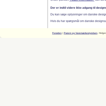
Der er indtil videre ikke adgang til desig
Du kan søge oplysninger om danske desig
Hvis du har spørgsmål om danske designsager
Forsiden
|
Patent og Varemærkestyrelsen
, Helge