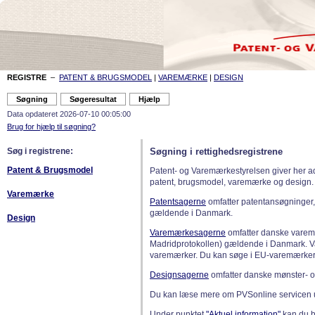
REGISTRE
–
PATENT & BRUGSMODEL
|
VAREMÆRKE
|
DESIGN
Data opdateret 2026-07-10 00:05:00
Brug for hjælp til søgning?
Søg i registrene:
Søgning i rettighedsregistrene
Patent & Brugsmodel
Patent- og Varemærkestyrelsen giver her a
patent, brugsmodel, varemærke og design.
Varemærke
Patentsagerne
omfatter patentansøgninger,
gældende i Danmark.
Design
Varemærkesagerne
omfatter danske varemæ
Madridprotokollen) gældende i Danmark. 
varemærker. Du kan søge i EU-varemærker
Designsagerne
omfatter danske mønster- o
Du kan læse mere om PVSonline servicen 
Under punktet
"Aktuel information"
kan du bl