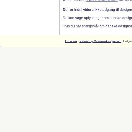
Der er indtil videre ikke adgang til desig
Du kan søge oplysninger om danske desig
Hvis du har spørgsmål om danske designsager
Forsiden
|
Patent og Varemærkestyrelsen
, Helge