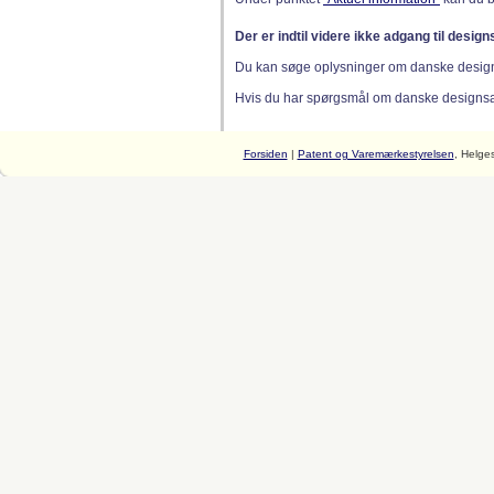
Der er indtil videre ikke adgang til desig
Du kan søge oplysninger om danske desig
Hvis du har spørgsmål om danske designsager
Forsiden
|
Patent og Varemærkestyrelsen
, Helge