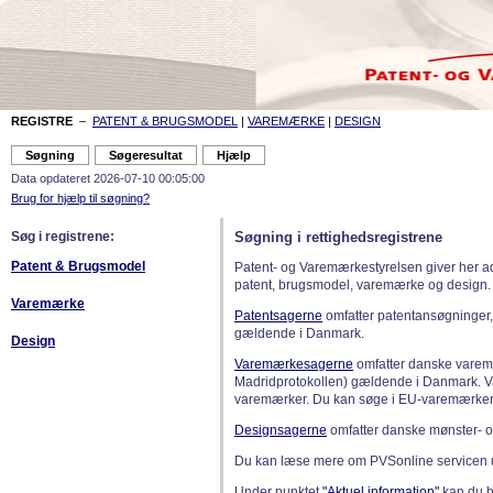
REGISTRE
–
PATENT & BRUGSMODEL
|
VAREMÆRKE
|
DESIGN
Data opdateret 2026-07-10 00:05:00
Brug for hjælp til søgning?
Søg i registrene:
Søgning i rettighedsregistrene
Patent & Brugsmodel
Patent- og Varemærkestyrelsen giver her a
patent, brugsmodel, varemærke og design.
Varemærke
Patentsagerne
omfatter patentansøgninger,
gældende i Danmark.
Design
Varemærkesagerne
omfatter danske varemæ
Madridprotokollen) gældende i Danmark. 
varemærker. Du kan søge i EU-varemærker
Designsagerne
omfatter danske mønster- o
Du kan læse mere om PVSonline servicen 
Under punktet
"Aktuel information"
kan du bl