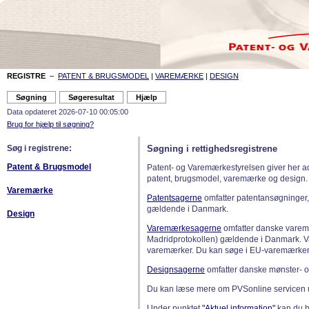
REGISTRE
–
PATENT & BRUGSMODEL
|
VAREMÆRKE
|
DESIGN
Data opdateret 2026-07-10 00:05:00
Brug for hjælp til søgning?
Søg i registrene:
Søgning i rettighedsregistrene
Patent & Brugsmodel
Patent- og Varemærkestyrelsen giver her a
patent, brugsmodel, varemærke og design.
Varemærke
Patentsagerne
omfatter patentansøgninger,
gældende i Danmark.
Design
Varemærkesagerne
omfatter danske varemæ
Madridprotokollen) gældende i Danmark. 
varemærker. Du kan søge i EU-varemærker
Designsagerne
omfatter danske mønster- o
Du kan læse mere om PVSonline servicen 
Under punktet
"Aktuel information"
kan du bl