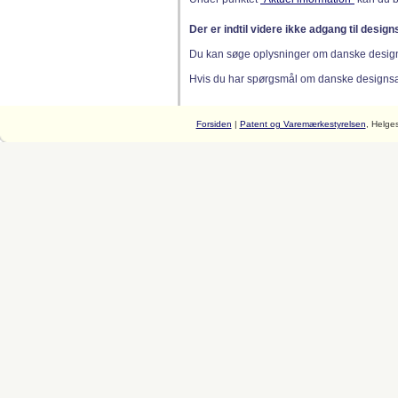
Der er indtil videre ikke adgang til desig
Du kan søge oplysninger om danske desig
Hvis du har spørgsmål om danske designsager
Forsiden
|
Patent og Varemærkestyrelsen
, Helge