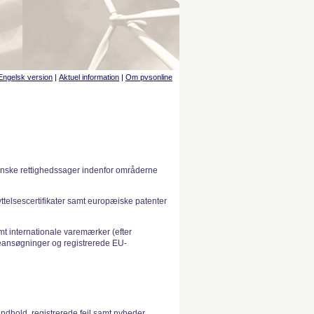
Engelsk version
|
Aktuel information
|
Om pvsonline
anske rettighedssager indenfor områderne
telsescertifikater samt europæiske patenter
 internationale varemærker (efter
ansøgninger og registrerede EU-
indhold, registrerede fejl samt nyheder.