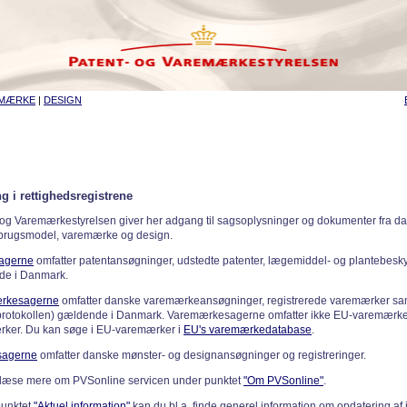
EMÆRKE
|
DESIGN
g i rettighedsregistrene
 og Varemærkestyrelsen giver her adgang til sagsoplysninger og dokumenter fra d
 brugsmodel, varemærke og design.
sagerne
omfatter patentansøgninger, udstedte patenter, lægemiddel- og plantebeskyt
de i Danmark.
rkesagerne
omfatter danske varemærkeansøgninger, registrerede varemærker samt
rotokollen) gældende i Danmark. Varemærkesagerne omfatter ikke EU-varemærke
ker. Du kan søge i EU-varemærker i
EU's varemærkedatabase
.
sagerne
omfatter danske mønster- og designansøgninger og registreringer.
læse mere om PVSonline servicen under punktet
"Om PVSonline"
.
punktet
"Aktuel information"
kan du bl.a. finde generel information om opdatering af 