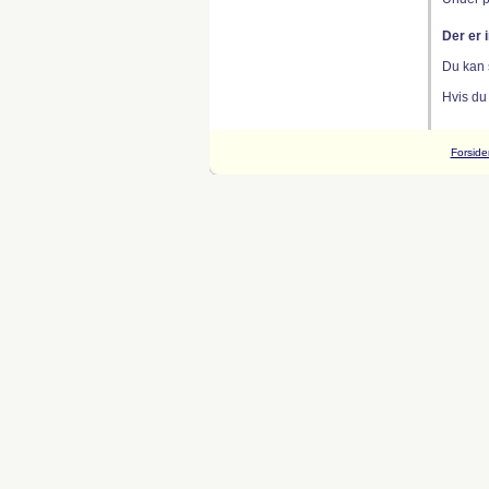
Der er 
Du kan 
Hvis du
Forside