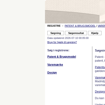
REGISTRE
–
PATENT & BRUGSMODEL
|
VAR
Data opdateret 2026-07-10 00:05:00
Brug for hjælp til søgning?
Søg i registrene:
Søgnin
Patent & Brugsmodel
Patent-
patent,
Varemærke
Patent
gælden
Design
Varemæ
Madridp
varemær
Design
Du kan 
Under 