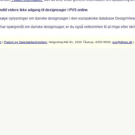
indtil videre ikke adgang til designsager i PVS online
søge oplysninger om danske designsager i den europæiske database DesignVie
 har spørgsmål om danske designsager, er du også velkommen til at ringe eller skriv
n
|
Patent og Varemærkestyrelsen
, Helgeshøj Allé 81, 2630 Tåstrup, 4350 8000,
pvs@dkpto.dk
|