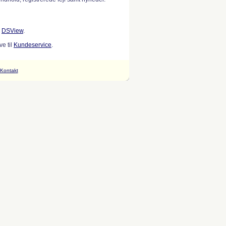
w
DSView
.
e til
Kundeservice
.
Kontakt