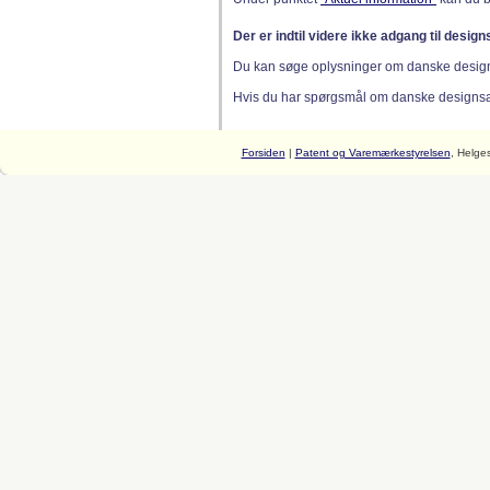
Der er indtil videre ikke adgang til desig
Du kan søge oplysninger om danske desig
Hvis du har spørgsmål om danske designsager
Forsiden
|
Patent og Varemærkestyrelsen
, Helge