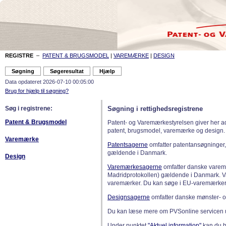
REGISTRE
–
PATENT & BRUGSMODEL
|
VAREMÆRKE
|
DESIGN
Data opdateret 2026-07-10 00:05:00
Brug for hjælp til søgning?
Søg i registrene:
Søgning i rettighedsregistrene
Patent & Brugsmodel
Patent- og Varemærkestyrelsen giver her a
patent, brugsmodel, varemærke og design.
Varemærke
Patentsagerne
omfatter patentansøgninger,
gældende i Danmark.
Design
Varemærkesagerne
omfatter danske varemæ
Madridprotokollen) gældende i Danmark. 
varemærker. Du kan søge i EU-varemærker
Designsagerne
omfatter danske mønster- o
Du kan læse mere om PVSonline servicen 
Under punktet
"Aktuel information"
kan du bl