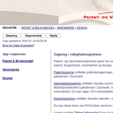
REGISTRE
–
PATENT & BRUGSMODEL
|
VAREMÆRKE
|
DESIGN
Data opdateret 2026-07-10 00:05:00
Brug for hjælp til søgning?
Søg i registrene:
Søgning i rettighedsregistrene
Patent & Brugsmodel
Patent- og Varemærkestyrelsen giver her a
patent, brugsmodel, varemærke og design.
Varemærke
Patentsagerne
omfatter patentansøgninger,
gældende i Danmark.
Design
Varemærkesagerne
omfatter danske varemæ
Madridprotokollen) gældende i Danmark. 
varemærker. Du kan søge i EU-varemærker
Designsagerne
omfatter danske mønster- o
Du kan læse mere om PVSonline servicen 
Under punktet
"Aktuel information"
kan du bl