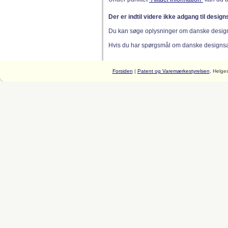
Der er indtil videre ikke adgang til desig
Du kan søge oplysninger om danske desig
Hvis du har spørgsmål om danske designsager
Forsiden
|
Patent og Varemærkestyrelsen
, Helge