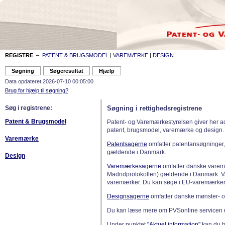
REGISTRE
–
PATENT & BRUGSMODEL
|
VAREMÆRKE
|
DESIGN
Data opdateret 2026-07-10 00:05:00
Brug for hjælp til søgning?
Søg i registrene:
Søgning i rettighedsregistrene
Patent & Brugsmodel
Patent- og Varemærkestyrelsen giver her a
patent, brugsmodel, varemærke og design.
Varemærke
Patentsagerne
omfatter patentansøgninger,
gældende i Danmark.
Design
Varemærkesagerne
omfatter danske varemæ
Madridprotokollen) gældende i Danmark. 
varemærker. Du kan søge i EU-varemærker
Designsagerne
omfatter danske mønster- o
Du kan læse mere om PVSonline servicen 
Under punktet
"Aktuel information"
kan du bl