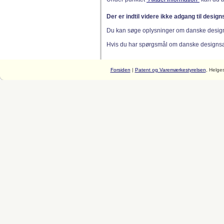
Der er indtil videre ikke adgang til desig
Du kan søge oplysninger om danske desig
Hvis du har spørgsmål om danske designsager
Forsiden
|
Patent og Varemærkestyrelsen
, Helge