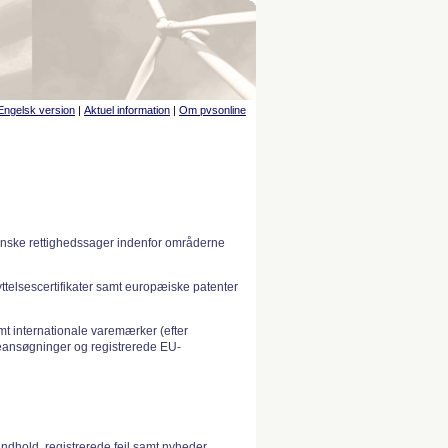
Engelsk version
|
Aktuel information
|
Om pvsonline
anske rettighedssager indenfor områderne
telsescertifikater samt europæiske patenter
 internationale varemærker (efter
ansøgninger og registrerede EU-
indhold, registrerede fejl samt nyheder.