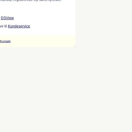
w
DSView
.
e til
Kundeservice
.
Kontakt