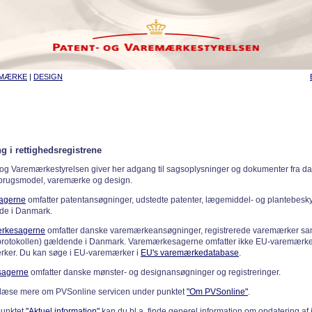
EMÆRKE
|
DESIGN
g i rettighedsregistrene
 og Varemærkestyrelsen giver her adgang til sagsoplysninger og dokumenter fra d
 brugsmodel, varemærke og design.
sagerne
omfatter patentansøgninger, udstedte patenter, lægemiddel- og plantebeskyt
de i Danmark.
rkesagerne
omfatter danske varemærkeansøgninger, registrerede varemærker samt
rotokollen) gældende i Danmark. Varemærkesagerne omfatter ikke EU-varemærke
ker. Du kan søge i EU-varemærker i
EU's varemærkedatabase
.
sagerne
omfatter danske mønster- og designansøgninger og registreringer.
læse mere om PVSonline servicen under punktet
"Om PVSonline"
.
punktet
"Aktuel information"
kan du bl.a. finde generel information om opdatering af 