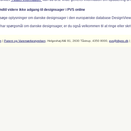
indtil videre ikke adgang til designsager i PVS online
søge oplysninger om danske designsager i den europæiske database DesignVie
 har spørgsmål om danske designsager, er du også velkommen til at ringe eller skriv
n
|
Patent og Varemærkestyrelsen
, Helgeshøj Allé 81, 2630 Tåstrup, 4350 8000,
pvs@dkpto.dk
|