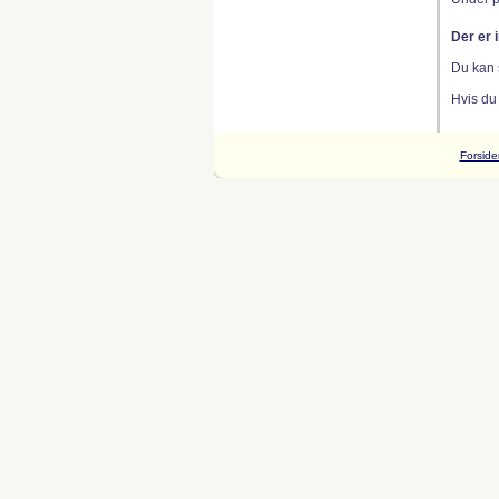
Der er 
Du kan 
Hvis du
Forside