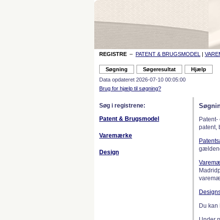
REGISTRE
–
PATENT & BRUGSMODEL
|
VAR
Data opdateret 2026-07-10 00:05:00
Brug for hjælp til søgning?
Søg i registrene:
Søgnin
Patent & Brugsmodel
Patent-
patent,
Varemærke
Patent
gælden
Design
Varemæ
Madridp
varemær
Design
Du kan 
Under 