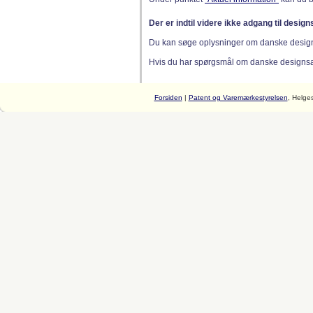
Der er indtil videre ikke adgang til desig
Du kan søge oplysninger om danske desig
Hvis du har spørgsmål om danske designsager
Forsiden
|
Patent og Varemærkestyrelsen
, Helge