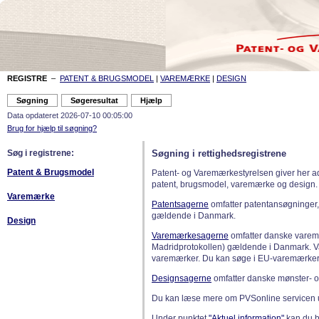
REGISTRE
–
PATENT & BRUGSMODEL
|
VAREMÆRKE
|
DESIGN
Data opdateret 2026-07-10 00:05:00
Brug for hjælp til søgning?
Søg i registrene:
Søgning i rettighedsregistrene
Patent & Brugsmodel
Patent- og Varemærkestyrelsen giver her a
patent, brugsmodel, varemærke og design.
Varemærke
Patentsagerne
omfatter patentansøgninger,
gældende i Danmark.
Design
Varemærkesagerne
omfatter danske varemæ
Madridprotokollen) gældende i Danmark. 
varemærker. Du kan søge i EU-varemærker
Designsagerne
omfatter danske mønster- o
Du kan læse mere om PVSonline servicen 
Under punktet
"Aktuel information"
kan du bl