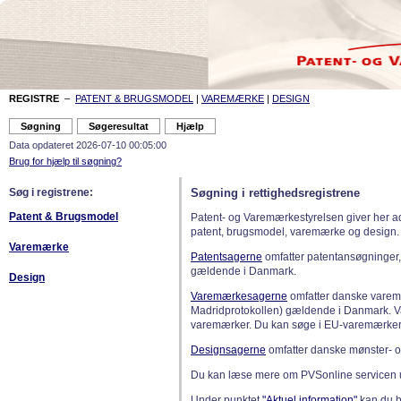
REGISTRE
–
PATENT & BRUGSMODEL
|
VAREMÆRKE
|
DESIGN
Data opdateret 2026-07-10 00:05:00
Brug for hjælp til søgning?
Søg i registrene:
Søgning i rettighedsregistrene
Patent & Brugsmodel
Patent- og Varemærkestyrelsen giver her a
patent, brugsmodel, varemærke og design.
Varemærke
Patentsagerne
omfatter patentansøgninger,
gældende i Danmark.
Design
Varemærkesagerne
omfatter danske varemæ
Madridprotokollen) gældende i Danmark. 
varemærker. Du kan søge i EU-varemærker
Designsagerne
omfatter danske mønster- o
Du kan læse mere om PVSonline servicen 
Under punktet
"Aktuel information"
kan du bl