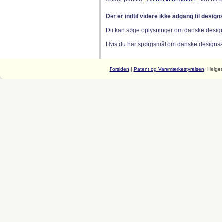
Der er indtil videre ikke adgang til desig
Du kan søge oplysninger om danske desig
Hvis du har spørgsmål om danske designsager
Forsiden
|
Patent og Varemærkestyrelsen
, Helge