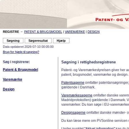
REGISTRE
–
PATENT & BRUGSMODEL
|
VAREMÆRKE
|
DESIGN
Data opdateret 2026-07-10 00:05:00
Brug for hjælp til søgning?
Søg i registrene:
Søgning i rettighedsregistrene
Patent & Brugsmodel
Patent- og Varemærkestyrelsen giver her a
patent, brugsmodel, varemærke og design.
Varemærke
Patentsagerne
omfatter patentansøgninger,
gældende i Danmark.
Design
Varemærkesagerne
omfatter danske varemæ
Madridprotokollen) gældende i Danmark. 
varemærker. Du kan søge i EU-varemærker
Designsagerne
omfatter danske mønster- o
Du kan læse mere om PVSonline servicen 
Under punktet
"Aktuel information"
kan du bl