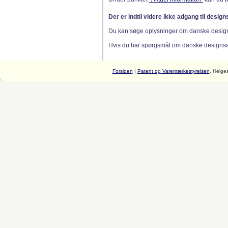
Der er indtil videre ikke adgang til desig
Du kan søge oplysninger om danske desig
Hvis du har spørgsmål om danske designsager
Forsiden
|
Patent og Varemærkestyrelsen
, Helge