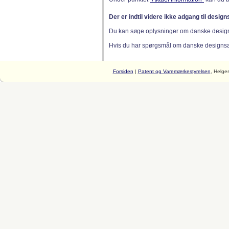
Der er indtil videre ikke adgang til desig
Du kan søge oplysninger om danske desig
Hvis du har spørgsmål om danske designsager
Forsiden
|
Patent og Varemærkestyrelsen
, Helge