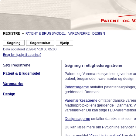
REGISTRE
–
PATENT & BRUGSMODEL
|
VAREMÆRKE
|
DESIGN
Data opdateret 2026-07-10 00:05:00
Brug for hjælp til søgning?
Søg i registrene:
Søgning i rettighedsregistrene
Patent & Brugsmodel
Patent- og Varemærkestyrelsen giver her a
patent, brugsmodel, varemærke og design.
Varemærke
Patentsagerne
omfatter patentansøgninger,
gældende i Danmark.
Design
Varemærkesagerne
omfatter danske varemæ
Madridprotokollen) gældende i Danmark. 
varemærker. Du kan søge i EU-varemærker
Designsagerne
omfatter danske mønster- o
Du kan læse mere om PVSonline servicen 
Under punktet
"Aktuel information"
kan du bl