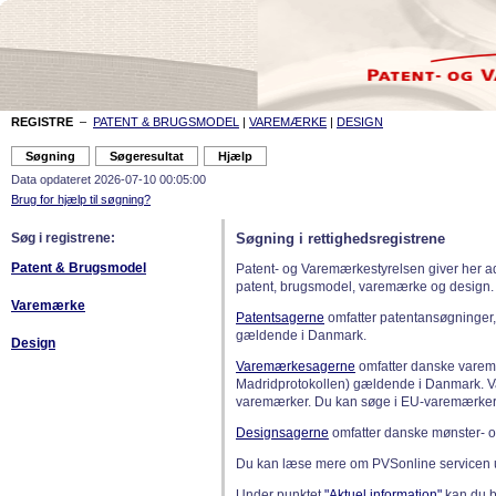
REGISTRE
–
PATENT & BRUGSMODEL
|
VAREMÆRKE
|
DESIGN
Data opdateret 2026-07-10 00:05:00
Brug for hjælp til søgning?
Søg i registrene:
Søgning i rettighedsregistrene
Patent & Brugsmodel
Patent- og Varemærkestyrelsen giver her a
patent, brugsmodel, varemærke og design.
Varemærke
Patentsagerne
omfatter patentansøgninger,
gældende i Danmark.
Design
Varemærkesagerne
omfatter danske varemæ
Madridprotokollen) gældende i Danmark. 
varemærker. Du kan søge i EU-varemærker
Designsagerne
omfatter danske mønster- o
Du kan læse mere om PVSonline servicen 
Under punktet
"Aktuel information"
kan du bl