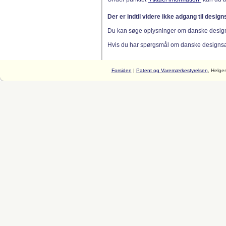
Der er indtil videre ikke adgang til desig
Du kan søge oplysninger om danske desig
Hvis du har spørgsmål om danske designsager
Forsiden
|
Patent og Varemærkestyrelsen
, Helge